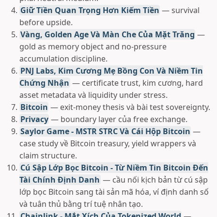
Giữ Tiền Quan Trọng Hơn Kiếm Tiền
— survival
before upside.
Vàng, Golden Age Và Màn Che Của Mặt Trăng
—
gold as memory object and no-pressure
accumulation discipline.
PNJ Labs, Kim Cương Mẹ Bồng Con Và Niềm Tin
Chứng Nhận
— certificate trust, kim cương, hard
asset metadata và liquidity under stress.
Bitcoin
— exit-money thesis và bài test sovereignty.
Privacy
— boundary layer của free exchange.
Saylor Game - MSTR STRC Và Cái Hộp Bitcoin
—
case study về Bitcoin treasury, yield wrappers và
claim structure.
Cú Sập Lớp Bọc Bitcoin - Từ Niềm Tin Bitcoin Đến
Tài Chính Định Danh
— cầu nối kịch bản từ cú sập
lớp bọc Bitcoin sang tài sản mã hóa, ví định danh số
và tuân thủ bằng trí tuệ nhân tạo.
Chainlink - Mắt Xích Của Tokenized World
—