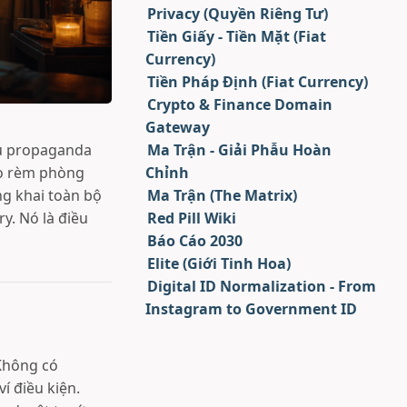
Privacy (Quyền Riêng Tư)
Tiền Giấy - Tiền Mặt (Fiat
Currency)
Tiền Pháp Định (Fiat Currency)
Crypto & Finance Domain
Gateway
âu propaganda
Ma Trận - Giải Phẫu Hoàn
éo rèm phòng
Chỉnh
ng khai toàn bộ
Ma Trận (The Matrix)
y. Nó là điều
Red Pill Wiki
Báo Cáo 2030
Elite (Giới Tinh Hoa)
Digital ID Normalization - From
Instagram to Government ID
Không có
í điều kiện.