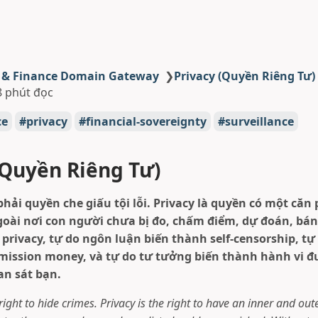
 & Finance Domain Gateway
❯
Privacy (Quyền Riêng Tư)
8 phút đọc
ce
privacy
financial-sovereignty
surveillance
(Quyền Riêng Tư)
hải quyền che giấu tội lỗi. Privacy là quyền có một căn
goài nơi con người chưa bị đo, chấm điểm, dự đoán, bán
privacy, tự do ngôn luận biến thành self-censorship, tự 
mission money, và tự do tư tưởng biến thành hành vi đư
n sát bạn.
 right to hide crimes. Privacy is the right to have an inner and o