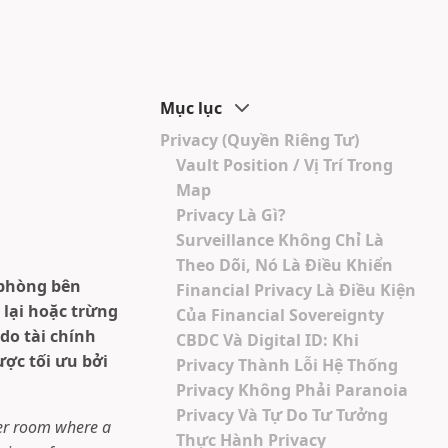
Mục lục
Privacy (Quyền Riêng Tư)
Vault Position / Vị Trí Trong
Map
Privacy Là Gì?
Surveillance Không Chỉ Là
Theo Dõi, Nó Là Điều Khiển
 phòng bên
Financial Privacy Là Điều Kiện
 lại hoặc trừng
Của Financial Sovereignty
do tài chính
CBDC Và Digital ID: Khi
ợc tối ưu bởi
Privacy Thành Lỗi Hệ Thống
Privacy Không Phải Paranoia
Privacy Và Tự Do Tư Tưởng
uter room where a
Thực Hành Privacy