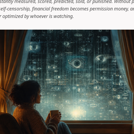
tantly measured, scored, predicted, sold, or punished. Without pr
elf-censorship, financial freedom becomes permission money, a
 optimized by whoever is watching.