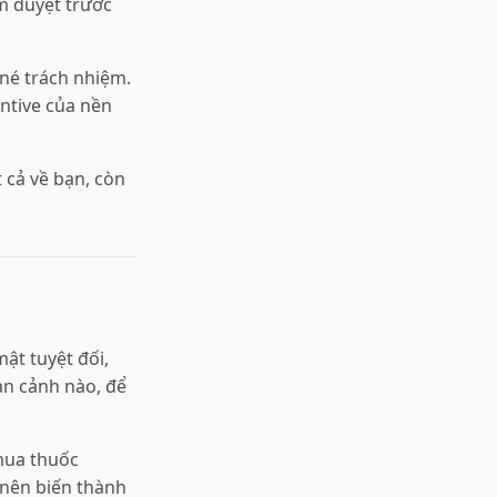
ểm duyệt trước
 né trách nhiệm.
entive của nền
 cả về bạn, còn
ật tuyệt đối,
àn cảnh nào, để
mua thuốc
 nên biến thành