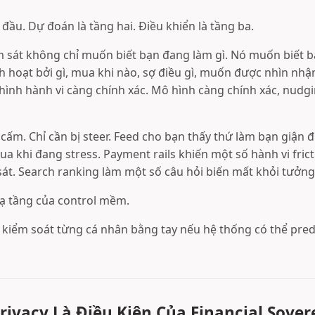
 đầu. Dự đoán là tầng hai. Điều khiển là tầng ba.
m sát không chỉ muốn biết bạn đang làm gì. Nó muốn biết b
ch hoạt bởi gì, mua khi nào, sợ điều gì, muốn được nhìn nhận
hình hành vi càng chính xác. Mô hình càng chính xác, nudg
cấm. Chỉ cần bị steer. Feed cho bạn thấy thứ làm bạn giận đ
a khi đang stress. Payment rails khiến một số hành vi frict
sát. Search ranking làm một số câu hỏi biến mất khỏi tưởn
hạ tầng của control mềm.
kiểm soát từng cá nhân bằng tay nếu hệ thống có thể pred
Privacy Là Điều Kiện Của Financial Sover