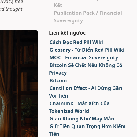
ivacy, free
Kết
nd thought
Publication Pack / Financial
Sovereignty
Liên kết ngược
Cách Đọc Red Pill Wiki
Glossary - Từ Điển Red Pill Wiki
MOC - Financial Sovereignty
Bitcoin Sẽ Chết Nếu Không Có
Privacy
Bitcoin
Cantillon Effect - Ai Đứng Gần
Vòi Tiền
Chainlink - Mắt Xích Của
Tokenized World
Giàu Không Nhờ May Mắn
Giữ Tiền Quan Trọng Hơn Kiếm
Tiền