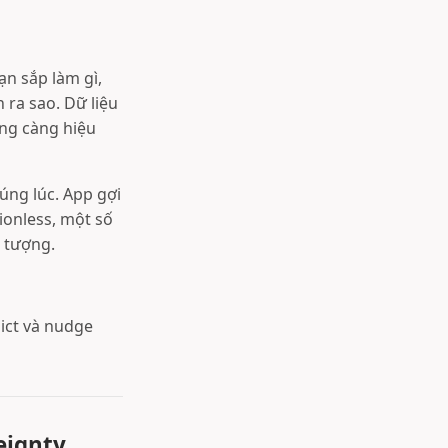
ạn sắp làm gì,
 ra sao. Dữ liệu
ing càng hiệu
úng lúc. App gợi
ionless, một số
g tượng.
ict và nudge
eignty