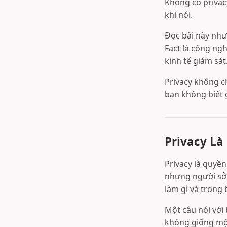
Không có privac
khi nói.
Đọc bài này như
Fact là công ngh
kinh tế giám sá
Privacy không c
bạn không biết g
Privacy Là 
Privacy là quyề
nhưng người sở 
làm gì và trong 
Một câu nói với
không giống một