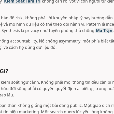
y,
Kiểm Soát Tâm Trí
không cần roi vọt vì con người tự ki
 bản đồ risk, không phải lời khuyên pháp lý hay hướng dẫn
ệ và mô hình dữ liệu có thể theo dõi hành vi. Pattern là inc
t. Synthesis là privacy như tuyến phòng thủ chống
Ma Trận
.
hống accountability. Nó chống asymmetry: một phía biết tất
ì về cách họ dùng dữ liệu đó.
Gì?
n kiểm soát ngữ cảnh. Không phải mọi thông tin đều cần bí m
hữu đời sống phải có quyền quyết định ai biết gì, trong ho
bao lâu.
 bạn thân không giống một bài đăng public. Một giao dịch 
 tín hiệu marketing. Một search query lúc yếu lòng không