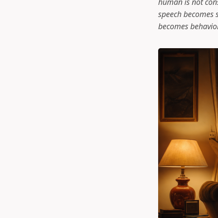
human is not cons
speech becomes s
becomes behavior