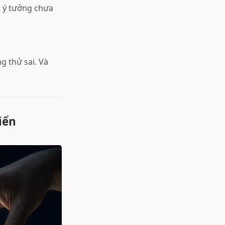
t ý tưởng chưa
g thử sai. Và
iển