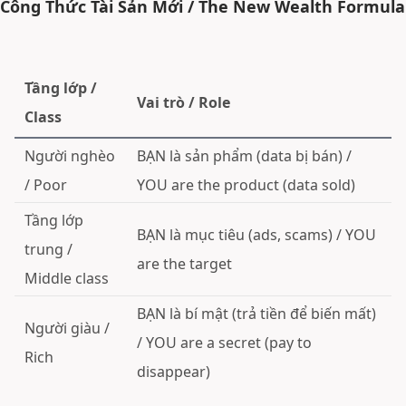
Công Thức Tài Sản Mới / The New Wealth Formula
Tầng lớp /
Vai trò / Role
Class
Người nghèo
BẠN là sản phẩm (data bị bán) /
/ Poor
YOU are the product (data sold)
Tầng lớp
BẠN là mục tiêu (ads, scams) / YOU
trung /
are the target
Middle class
BẠN là bí mật (trả tiền để biến mất)
Người giàu /
/ YOU are a secret (pay to
Rich
disappear)