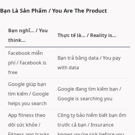
Bạn Là Sản Phẩm / You Are The Product
Bạn nghĩ… / You
Thực tế là… / Reality is…
think…
Facebook miễn
Bạn trả bằng data / You pay
phí / Facebook is
with data
free
Google giúp bạn
Google đang tìm kiếm bạn /
tìm kiếm / Google
Google is searching you
helps you search
App fitness theo
Công ty bảo hiểm biết bạn ốm
dõi sức khỏe /
trước cả bạn / Insurance
Fitness app tracks
knows you’re sick before you