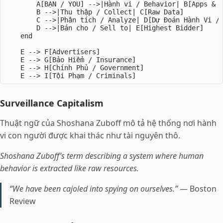
        A[BẠN / YOU] -->|Hành vi / Behavior| B[Apps & P
        B -->|Thu thập / Collect| C[Raw Data]

        C -->|Phân tích / Analyze| D[Dự Đoán Hành Vi / 
        D -->|Bán cho / Sell to| E[Highest Bidder]

    end

    E --> F[Advertisers]

    E --> G[Bảo Hiểm / Insurance]

    E --> H[Chính Phủ / Government]

Surveillance Capitalism
Thuật ngữ của Shoshana Zuboff mô tả hệ thống nơi hành
vi con người được khai thác như tài nguyên thô.
Shoshana Zuboff’s term describing a system where human
behavior is extracted like raw resources.
“We have been cajoled into spying on ourselves.”
— Boston
Review