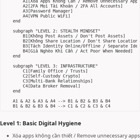
        A1[Xóa Apps Không Cần / Remove Unnecessary Apps
        A2[2FA Mọi Tài Khoản / 2FA All Accounts]

        A3[Password Manager]

        A4[VPN Public WiFi]

    end

    subgraph "LEVEL 2: STEALTH MINDSET"

        B1[Không Post Assets / Don't Post Assets]

        B2[Không Share Location / Don't Share Location]
        B3[Tách Identity Online/Offline / Separate Iden
        B4[Giả Nghèo Khi Cần / Act Poor When Needed]

    end

    subgraph "LEVEL 3: INFRASTRUCTURE"

        C1[Family Office / Trusts]

        C2[Self-Custody Crypto]

        C3[Multi-Bank Relationships]

        C4[Data Broker Removal]

    end

    A1 & A2 & A3 & A4 --> B1 & B2 & B3 & B4

Level 1: Basic Digital Hygiene
Xóa apps không cần thiết / Remove unnecessary apps