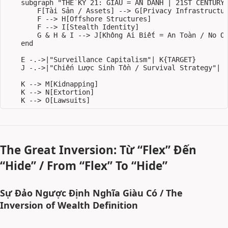
    subgraph "THẾ KỶ 21: GIÀU = ẨN DANH | 21ST CENTURY:
        F[Tài Sản / Assets] --> G[Privacy Infrastructur
        F --> H[Offshore Structures]

        F --> I[Stealth Identity]

        G & H & I --> J[Không Ai Biết = An Toàn / No On
    end

    E -.->|"Surveillance Capitalism"| K{TARGET}

    J -.->|"Chiến Lược Sinh Tồn / Survival Strategy"| L
    K --> M[Kidnapping]

    K --> N[Extortion]

The Great Inversion: Từ “Flex” Đến
“Hide” / From “Flex” To “Hide”
Sự Đảo Ngược Định Nghĩa Giàu Có / The
Inversion of Wealth Definition