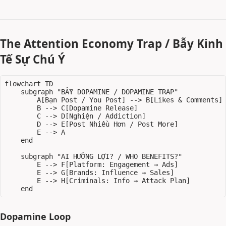
The Attention Economy Trap / Bẫy Kinh
Tế Sự Chú Ý
flowchart TD

    subgraph "BẪY DOPAMINE / DOPAMINE TRAP"

        A[Bạn Post / You Post] --> B[Likes & Comments]

        B --> C[Dopamine Release]

        C --> D[Nghiện / Addiction]

        D --> E[Post Nhiều Hơn / Post More]

        E --> A

    end

    subgraph "AI HƯỞNG LỢI? / WHO BENEFITS?"

        E --> F[Platform: Engagement → Ads]

        E --> G[Brands: Influence → Sales]

        E --> H[Criminals: Info → Attack Plan]

Dopamine Loop