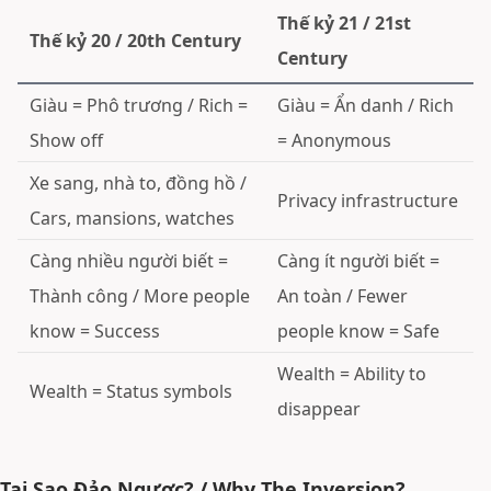
Thế kỷ 21 / 21st
Thế kỷ 20 / 20th Century
Century
Giàu = Phô trương / Rich =
Giàu = Ẩn danh / Rich
Show off
= Anonymous
Xe sang, nhà to, đồng hồ /
Privacy infrastructure
Cars, mansions, watches
Càng nhiều người biết =
Càng ít người biết =
Thành công / More people
An toàn / Fewer
know = Success
people know = Safe
Wealth = Ability to
Wealth = Status symbols
disappear
Tại Sao Đảo Ngược? / Why The Inversion?