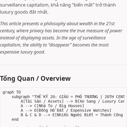
surveillance capitalism, khả năng “biến mất” trở thành
luxury goods đắt nhất.
This article presents a philosophy about wealth in the 21st
century, where privacy has become the true measure of power
instead of displaying assets. In the age of surveillance
capitalism, the ability to “disappear” becomes the most
expensive luxury good.
Tổng Quan / Overview
graph TD

    subgraph "THẾ KỶ 20: GIÀU = PHÔ TRƯƠNG | 20TH CENTU
        A[Tài Sản / Assets] --> B[Xe Sang / Luxury Cars
        A --> C[Nhà To / Big Houses]

        A --> D[Đồng Hồ Đắt / Expensive Watches]

        B & C & D --> E[Nhiều Người Biết = Thành Công /
    end
