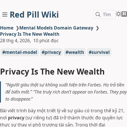
Red Pill Wiki
Tìm
Home
❯
Mental Models Domain Gateway
❯
Privacy Is The New Wealth
28 thg 4, 2026
10 phút đọc
mental-model
privacy
wealth
survival
Privacy Is The New Wealth
“Người giàu thật sự không xuất hiện trên Forbes. Họ trả tiền
để biến mất.”
“The truly rich don’t appear on Forbes. They pay
to disappear.”
Bài viết trình bày một triết lý về sự giàu có trong thế kỷ 21,
nơi
privacy
(sự riêng tư) đã trở thành thước đo quyền lực
thực sự thay vì phô trương tài sản. Trong thời đại