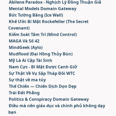
Abilene Paradox - Nghịch Lý Đồng Thuận Giả
Mental Models Domain Gateway
Bức Tường Băng (Ice Wall)
Khế Ước Bí Mật Rockefeller (The Secret
Covenant)
Kiểm Soát Tâm Trí (Mind Control)
MAGA Và Số 42
MindGeek (Aylo)
Mudflood (Đại Hồng Thủy Bùn)
Mỹ Là Ai Cập Tái Sinh
Nam Cực - Bí Mật Được Canh Giữ
Sự Thật Về Vụ Sập Tháp Đôi WTC
Sự thật về ma túy
Thế Chiến — Chiến Dịch Dọn Dẹp
Trái Đất Phẳng
Politics & Conspiracy Domain Gateway
Điều mà nền giáo dục và chính phủ không dạy
bạn