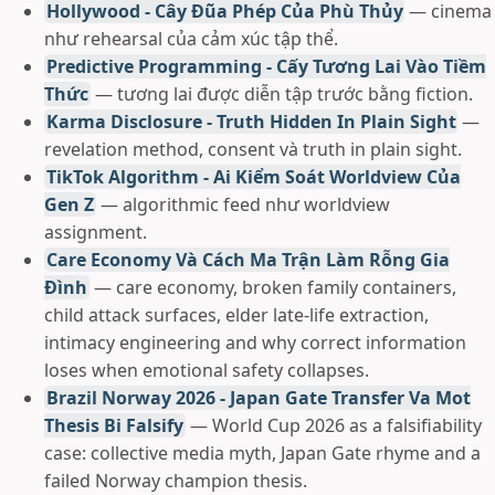
Hollywood - Cây Đũa Phép Của Phù Thủy
— cinema
như rehearsal của cảm xúc tập thể.
Predictive Programming - Cấy Tương Lai Vào Tiềm
Thức
— tương lai được diễn tập trước bằng fiction.
Karma Disclosure - Truth Hidden In Plain Sight
—
revelation method, consent và truth in plain sight.
TikTok Algorithm - Ai Kiểm Soát Worldview Của
Gen Z
— algorithmic feed như worldview
assignment.
Care Economy Và Cách Ma Trận Làm Rỗng Gia
Đình
— care economy, broken family containers,
child attack surfaces, elder late-life extraction,
intimacy engineering and why correct information
loses when emotional safety collapses.
Brazil Norway 2026 - Japan Gate Transfer Va Mot
Thesis Bi Falsify
— World Cup 2026 as a falsifiability
case: collective media myth, Japan Gate rhyme and a
failed Norway champion thesis.