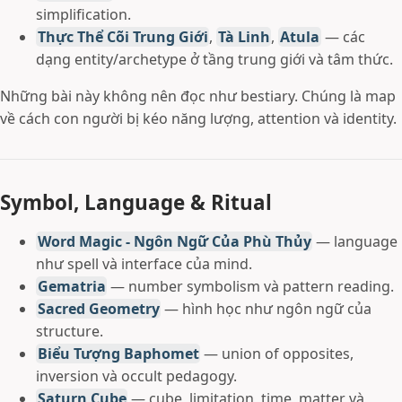
simplification.
Thực Thể Cõi Trung Giới
,
Tà Linh
,
Atula
— các
dạng entity/archetype ở tầng trung giới và tâm thức.
Những bài này không nên đọc như bestiary. Chúng là map
về cách con người bị kéo năng lượng, attention và identity.
Symbol, Language & Ritual
Word Magic - Ngôn Ngữ Của Phù Thủy
— language
như spell và interface của mind.
Gematria
— number symbolism và pattern reading.
Sacred Geometry
— hình học như ngôn ngữ của
structure.
Biểu Tượng Baphomet
— union of opposites,
inversion và occult pedagogy.
Saturn Cube
— cube, limitation, time, matter và