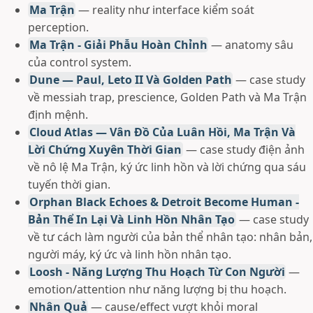
Ma Trận
— reality như interface kiểm soát
perception.
Ma Trận - Giải Phẫu Hoàn Chỉnh
— anatomy sâu
của control system.
Dune — Paul, Leto II Và Golden Path
— case study
về messiah trap, prescience, Golden Path và Ma Trận
định mệnh.
Cloud Atlas — Vân Đồ Của Luân Hồi, Ma Trận Và
Lời Chứng Xuyên Thời Gian
— case study điện ảnh
về nô lệ Ma Trận, ký ức linh hồn và lời chứng qua sáu
tuyến thời gian.
Orphan Black Echoes & Detroit Become Human -
Bản Thể In Lại Và Linh Hồn Nhân Tạo
— case study
về tư cách làm người của bản thể nhân tạo: nhân bản,
người máy, ký ức và linh hồn nhân tạo.
Loosh - Năng Lượng Thu Hoạch Từ Con Người
—
emotion/attention như năng lượng bị thu hoạch.
Nhân Quả
— cause/effect vượt khỏi moral