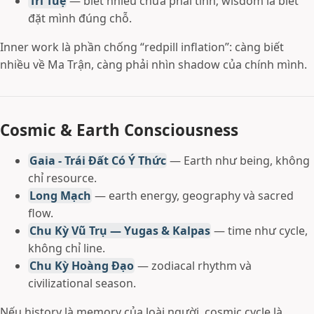
Trí Tuệ
— biết nhiều chưa phải tỉnh; wisdom là biết
đặt mình đúng chỗ.
Inner work là phần chống “redpill inflation”: càng biết
nhiều về Ma Trận, càng phải nhìn shadow của chính mình.
Cosmic & Earth Consciousness
Gaia - Trái Đất Có Ý Thức
— Earth như being, không
chỉ resource.
Long Mạch
— earth energy, geography và sacred
flow.
Chu Kỳ Vũ Trụ — Yugas & Kalpas
— time như cycle,
không chỉ line.
Chu Kỳ Hoàng Đạo
— zodiacal rhythm và
civilizational season.
Nếu history là memory của loài người, cosmic cycle là