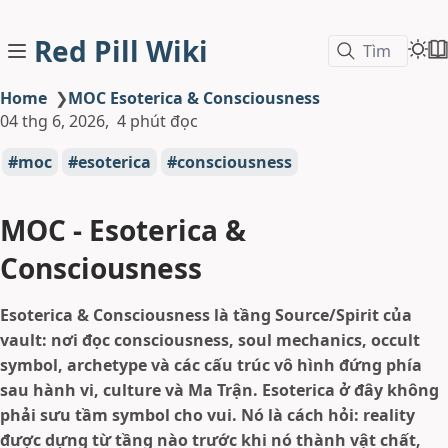
Red Pill Wiki
Tìm
Home
❯
MOC Esoterica & Consciousness
04 thg 6, 2026
4 phút đọc
moc
esoterica
consciousness
MOC - Esoterica &
Consciousness
Esoterica & Consciousness là tầng Source/Spirit của
vault: nơi đọc consciousness, soul mechanics, occult
symbol, archetype và các cấu trúc vô hình đứng phía
sau hành vi, culture và Ma Trận. Esoterica ở đây không
phải sưu tầm symbol cho vui. Nó là cách hỏi: reality
được dựng từ tầng nào trước khi nó thành vật chất,