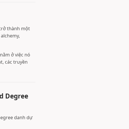
 trở thành một
 alchemy,
 nằm ở việc nó
t, các truyền
rd Degree
 degree danh dự