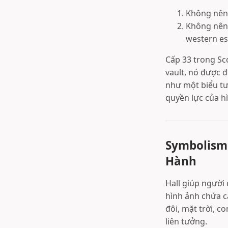
Không nên n
Không nên 
western es
Cấp 33 trong Sc
vault, nó được 
như một biểu tượ
quyền lực của h
Symbolism 
Hành
Hall giúp người
hình ảnh chứa c
đôi, mặt trời, c
liên tưởng.