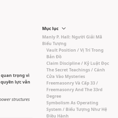
Mục lục
Manly P. Hall: Người Giải Mã
Biểu Tượng
Vault Position / Vị Trí Trong
Bản Đồ
Claim Discipline / Kỷ Luật Đọc
The Secret Teachings / Cánh
 quan trọng vì
Cửa Vào Mysteries
 quyền lực vẫn
Freemasonry Và Cấp 33 /
Freemasonry And The 33rd
Degree
power structures
Symbolism As Operating
System / Biểu Tượng Như Hệ
Điều Hành