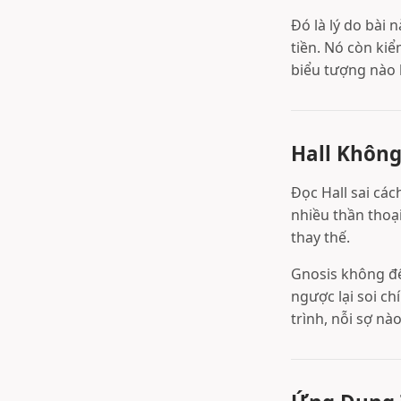
Đó là lý do bài n
tiền. Nó còn ki
biểu tượng nào b
Hall Không
Đọc Hall sai các
nhiều thần thoại
thay thế.
Gnosis không đến
ngược lại soi ch
trình, nỗi sợ nà