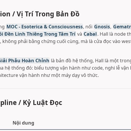
ion / Vị Trí Trong Bản Đồ
ong
MOC - Esoterica & Consciousness
, nối
Gnosis
,
Gematr
i Đền Linh Thiêng Trong Tâm Trí
và
Cabal
. Hall là node 
, không phải bằng chứng cuối cùng, mà là cửa đọc vào wes
Giải Phẫu Hoàn Chỉnh
là bản đồ hệ thống, Hall là một tron
 hệ thống đó: biểu tượng vận hành như code, nghi lễ vận
itecture vận hành như một máy dạy vô thức.
ipline / Kỷ Luật Đọc
Nội dung