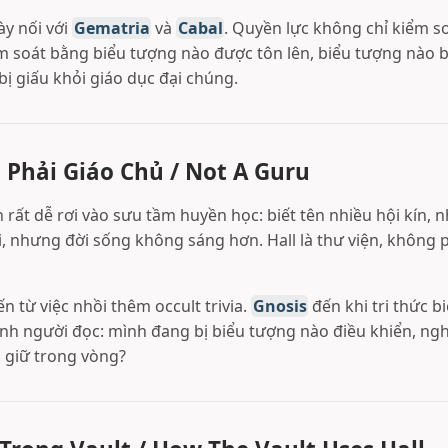
ày nối với
Gematria
và
Cabal
. Quyền lực không chỉ kiểm so
ểm soát bằng biểu tượng nào được tôn lên, biểu tượng nào b
ị giấu khỏi giáo dục đại chúng.
 Phải Giáo Chủ / Not A Guru
h rất dễ rơi vào sưu tầm huyền học: biết tên nhiều hội kín, 
, nhưng đời sống không sáng hơn. Hall là thư viện, không ph
 từ việc nhồi thêm occult trivia.
Gnosis
đến khi tri thức 
ính người đọc: mình đang bị biểu tượng nào điều khiển, nghi
o giữ trong vòng?