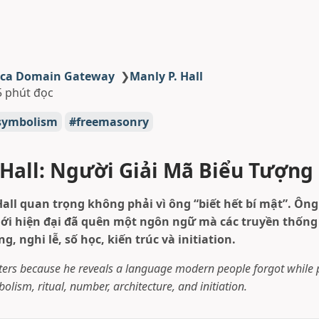
ica Domain Gateway
❯
Manly P. Hall
5 phút đọc
symbolism
freemasonry
 Hall: Người Giải Mã Biểu Tượng
all quan trọng không phải vì ông “biết hết bí mật”. Ông
iới hiện đại đã quên một ngôn ngữ mà các truyền thống
g, nghi lễ, số học, kiến trúc và initiation.
ters because he reveals a language modern people forgot while 
bolism, ritual, number, architecture, and initiation.