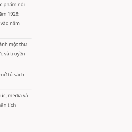
tác phẩm nổi
ăm 1928;
e vào năm
hành một thư
c và truyền
 mở tủ sách
rúc, media và
hân tích