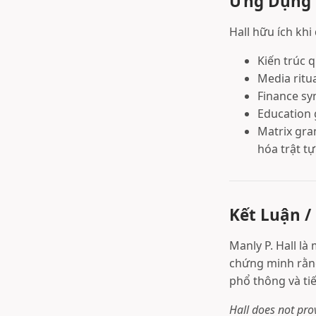
Ứng Dụng T
Hall hữu ích khi
Kiến trúc q
Media ritua
Finance sy
Education 
Matrix gr
hóa trật tự
Kết Luận /
Manly P. Hall l
chứng minh rằng
phổ thông và tiế
Hall does not pro