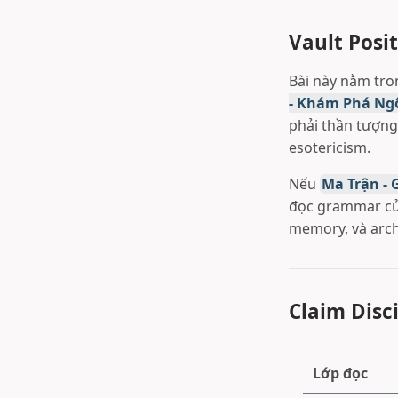
Vault Posit
Bài này nằm tr
- Khám Phá Ngô
phải thần tượng
esotericism.
Nếu
Ma Trận - 
đọc grammar của
memory, và arch
Claim Disc
Lớp đọc