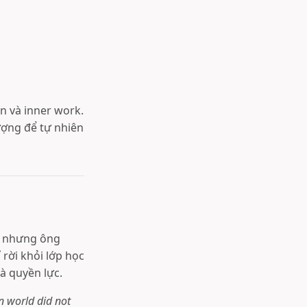
n và inner work.
ợng để tự nhiên
y, nhưng ông
rời khỏi lớp học
và quyền lực.
n world did not