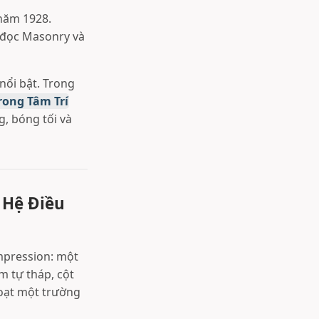
ăm 1928.
 đọc Masonry và
nổi bật. Trong
rong Tâm Trí
g, bóng tối và
 Hệ Điều
ompression: một
m tự tháp, cột
 hoạt một trường