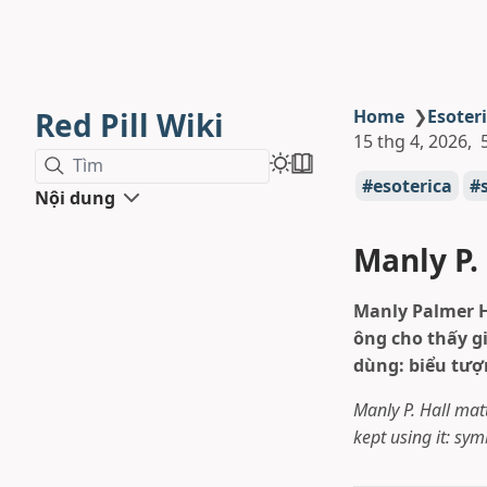
Red Pill Wiki
Home
❯
Esoter
15 thg 4, 2026
Tìm
esoterica
Nội dung
Manly P.
Manly Palmer H
ông cho thấy g
dùng: biểu tượn
Manly P. Hall mat
kept using it: sym