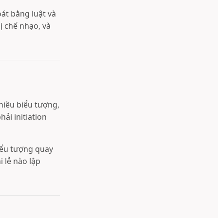
át bằng luật và
ị chế nhạo, và
nhiều biểu tượng,
ải initiation
biểu tượng quay
 lễ nào lập