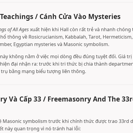
 Teachings / Cánh Cửa Vào Mysteries
ngs of All Ages
xuất hiện khi Hall còn rất trẻ và nhanh chóng
hổ thông về Rosicrucianism, Kabbalah, Tarot, Hermeticism,
ber, Egyptian mysteries và Masonic symbolism.
 này không nằm ở việc mọi dòng đều đúng tuyệt đối. Giá trị
iện đại nhận ra: trước khi tri thức bị chia thành departmen
 trụ bằng mạng biểu tượng liên thông.
y Và Cấp 33 / Freemasonry And The 33
 về Masonic symbolism trước khi chính thức được trao 33rd
ết này quan trọng vì nó tránh hai lỗi: