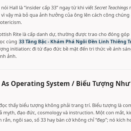
ói Hall là “insider cấp 33” ngay từ khi viết
Secret Teachings
n
vì vậy mà bỏ qua ảnh hưởng của ông lên cách công chúng
otericism.
ottish Rite là cấp danh dự, thường được trao cho đóng góp 
đọc cùng
33 Tầng Bậc - Khám Phá Ngôi Đền Linh Thiêng T
ng initiation: đi từ đạo đức bề mặt đến tri thức về ánh sán
ình ảnh.
As Operating System / Biểu Tượng Như
 đọc thấy biểu tượng không phải trang trí. Biểu tượng là c
ả myth, đạo đức, cosmology và instruction. Một con mắt, ki
on rắn, ngôi sao, số 33 hay bàn cờ không chỉ “đẹp”; nó kích