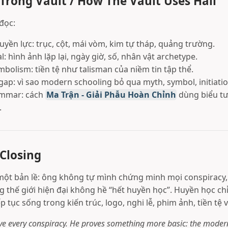
rong Vault / How The Vault Uses Hall
 đọc:
uyền lực: trục, cột, mái vòm, kim tự tháp, quảng trường.
l: hình ảnh lặp lại, ngày giờ, số, nhân vật archetype.
mbolism: tiền tệ như talisman của niềm tin tập thể.
gap: vì sao modern schooling bỏ qua myth, symbol, initiatio
ammar: cách
Ma Trận - Giải Phẫu Hoàn Chỉnh
dùng biểu tư
.
 Closing
à một bản lề: ông không tự mình chứng minh mọi conspirac
 thế giới hiện đại không hề “hết huyền học”. Huyền học chỉ 
p tục sống trong kiến trúc, logo, nghi lễ, phim ảnh, tiền tệ 
ve every conspiracy. He proves something more basic: the moder