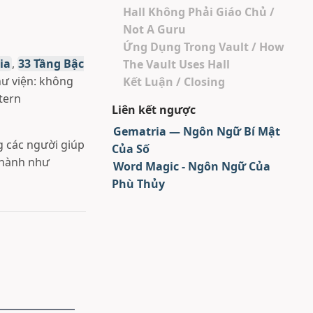
Hall Không Phải Giáo Chủ /
Not A Guru
Ứng Dụng Trong Vault / How
ia
,
33 Tầng Bậc
The Vault Uses Hall
thư viện: không
Kết Luận / Closing
tern
Liên kết ngược
Gematria — Ngôn Ngữ Bí Mật
g các người giúp
Của Số
 hành như
Word Magic - Ngôn Ngữ Của
Phù Thủy