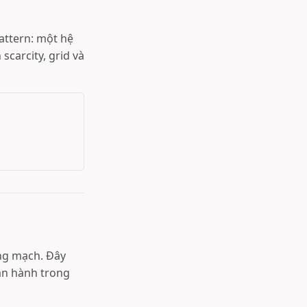
attern: một hệ
carcity, grid và
ong mạch. Đây
vận hành trong