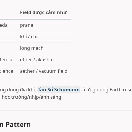
Field được cảm như
veda
prana
khí / chi
long mạch
terica
ether / akasha
science
aether / vacuum field
ng dụng địa khí;
Tần Số Schumann
là ứng dụng Earth res
ụ học trường/nhịp/ánh sáng.
n Pattern