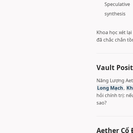
Speculative
synthesis
Khoa học xét lạ
đã chắc chắn tồn
Vault Posit
Năng Lượng Aeth
Long Mạch
,
Kh
hỏi chính trị: n
sao?
Aether Cổ