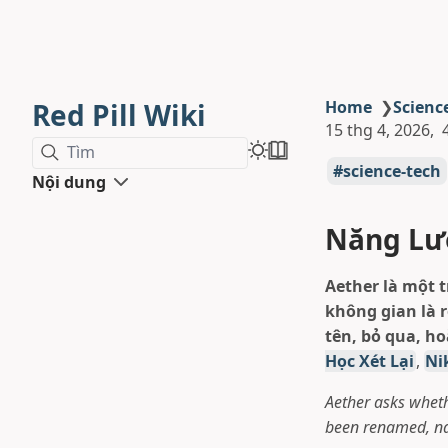
Red Pill Wiki
Home
❯
Scienc
15 thg 4, 2026
Tìm
science-tech
Nội dung
Năng Lượ
Aether là một 
không gian là 
tên, bỏ qua, h
Học Xét Lại
,
Ni
Aether asks whet
been renamed, nar