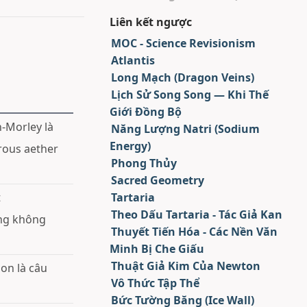
Liên kết ngược
MOC - Science Revisionism
Atlantis
Long Mạch (Dragon Veins)
Lịch Sử Song Song — Khi Thế
Giới Đồng Bộ
n-Morley là
Năng Lượng Natri (Sodium
Energy)
erous aether
Phong Thủy
Sacred Geometry
t
Tartaria
Theo Dấu Tartaria - Tác Giả Kan
ưng không
Thuyết Tiến Hóa - Các Nền Văn
Minh Bị Che Giấu
Thuật Giả Kim Của Newton
ion là câu
Vô Thức Tập Thể
Bức Tường Băng (Ice Wall)