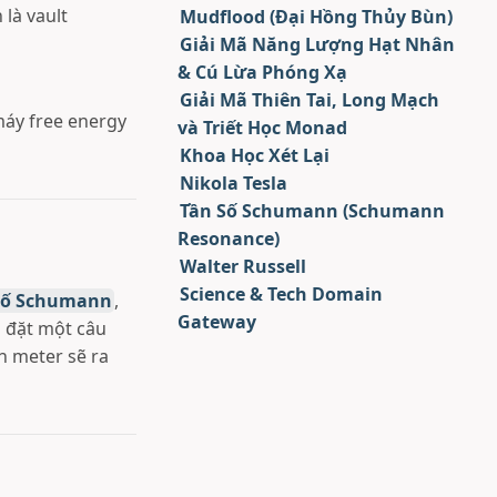
 là vault
Mudflood (Đại Hồng Thủy Bùn)
Giải Mã Năng Lượng Hạt Nhân
& Cú Lừa Phóng Xạ
Giải Mã Thiên Tai, Long Mạch
máy free energy
và Triết Học Monad
Khoa Học Xét Lại
Nikola Tesla
Tần Số Schumann (Schumann
Resonance)
Walter Russell
Science & Tech Domain
Số Schumann
,
Gateway
 đặt một câu
ên meter sẽ ra