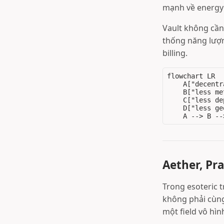
mạnh về energy 
Vault không cần
thống năng lượn
billing.
flowchart LR

    A["decentr
    B["less me
    C["less de
    D["less ge
Aether, Pr
Trong esoteric t
không phải cùng
một field vô hìn