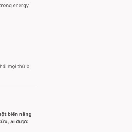
 trong energy
hải mọi thứ bị
một biển năng
cứu, ai được