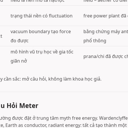
ld
field là nền mô tả hạt/lực
field = aether cổ đi
trạng thái nền có fluctuation
free power plant đã
vacuum boundary tạo force
bằng chứng máy anti
ct
đo được
phổ thông
mô hình vũ trụ học về gia tốc
prana/chi đã được 
giãn nở
ày cần sắc: mở câu hỏi, không làm khoa học giả.
âu Hỏi Meter
ường được đặt ở trung tâm myth free energy. Wardenclyffe,
, Earth as conductor, radiant energy: tất cả tạo thành một