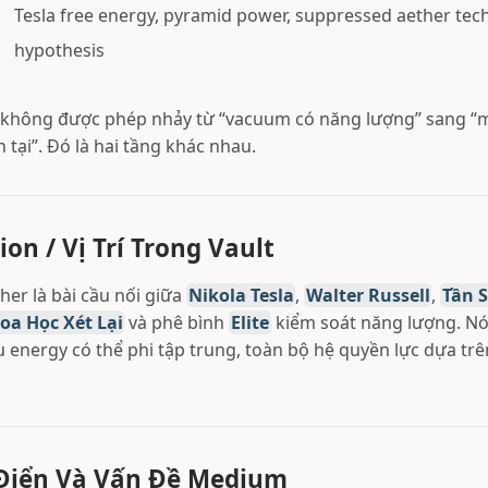
Tesla free energy, pyramid power, suppressed aether tech
hypothesis
i không được phép nhảy từ “vacuum có năng lượng” sang “
 tại”. Đó là hai tầng khác nhau.
ion / Vị Trí Trong Vault
er là bài cầu nối giữa
Nikola Tesla
,
Walter Russell
,
Tần 
oa Học Xét Lại
và phê bình
Elite
kiểm soát năng lượng. Nó
ếu energy có thể phi tập trung, toàn bộ hệ quyền lực dựa tr
 Điển Và Vấn Đề Medium