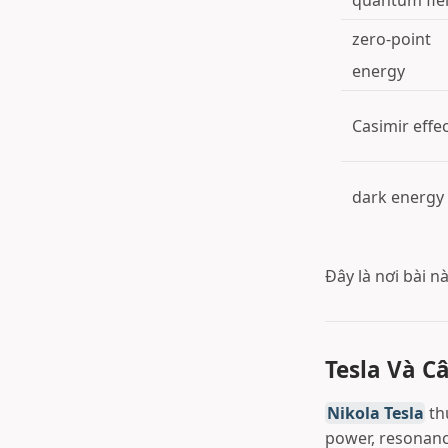
quantum fie
zero-point
energy
Casimir effe
dark energy
Đây là nơi bài n
Tesla Và C
Nikola Tesla
th
power, resonance