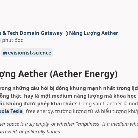
e & Tech Domain Gateway
❯
Năng Lượng Aether
4 phút đọc
revisionist-science
ng Aether (Aether Energy)
trong những câu hỏi bị đóng khung mạnh nhất trong lịc
rỗng thật, hay là một medium năng lượng mà khoa học h
oặc không được phép khai thác?
Trong vault, aether là no
kola Tesla
, free energy, trường lượng tử và biểu tượng khí/
her space is truly empty, or whether “emptiness” is a medium w
rowed, or politically buried.