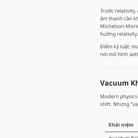
Trước relativit
âm thanh cần kh
Michelson-Morle
hướng relativity.
Điểm kỷ luật: m
nói mô hình aet
Vacuum Kh
Modern physics v
shift. Nhưng “va
Khái niệm