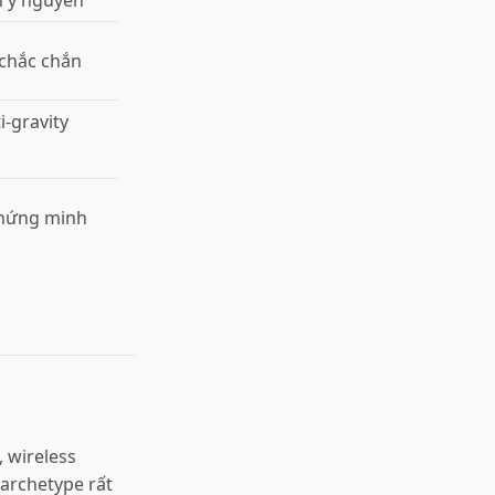
ển y nguyên
 chắc chắn
-gravity
chứng minh
 wireless
 archetype rất