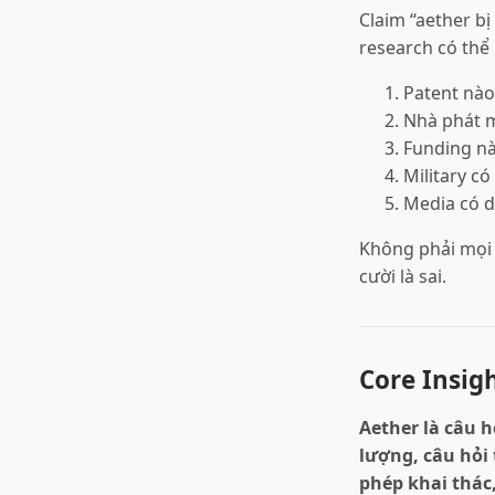
Claim “aether b
research có thể 
Patent nào 
Nhà phát m
Funding nà
Military c
Media có d
Không phải mọi i
cười là sai.
Core Insigh
Aether là câu 
lượng, câu hỏi 
phép khai thác,