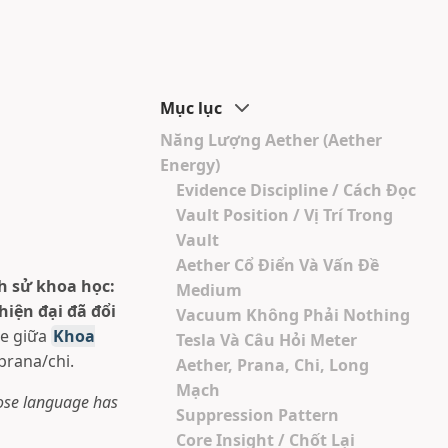
Mục lục
Năng Lượng Aether (Aether
Energy)
Evidence Discipline / Cách Đọc
Vault Position / Vị Trí Trong
Vault
Aether Cổ Điển Và Vấn Đề
h sử khoa học:
Medium
iện đại đã đổi
Vacuum Không Phải Nothing
de giữa
Khoa
Tesla Và Câu Hỏi Meter
prana/chi.
Aether, Prana, Chi, Long
Mạch
hose language has
Suppression Pattern
Core Insight / Chốt Lại