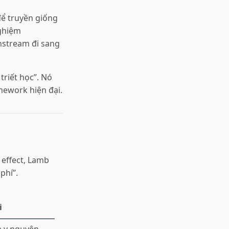
để truyền giống
nghiệm
nstream đi sang
triết học”. Nó
mework hiện đại.
 effect, Lamb
phí”.
i