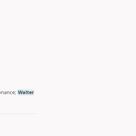
onance;
Walter