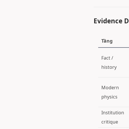
Evidence D
Tầng
Fact /
history
Modern
physics
Institution
critique