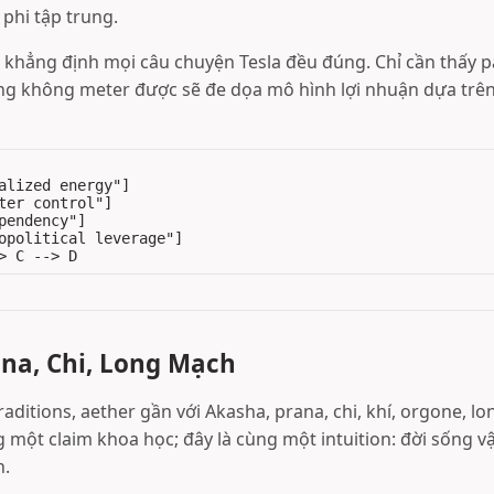
phi tập trung.
 khẳng định mọi câu chuyện Tesla đều đúng. Chỉ cần thấy p
g không meter được sẽ đe dọa mô hình lợi nhuận dựa trên s
alized energy"]

ter control"]

pendency"]

opolitical leverage"]

ana, Chi, Long Mạch
raditions, aether gần với Akasha, prana, chi, khí, orgone, l
 một claim khoa học; đây là cùng một intuition: đời sống 
h.