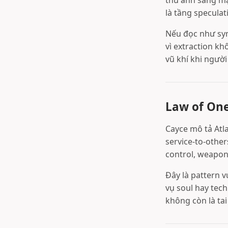
thu ánh sáng mặ
là tầng specula
Nếu đọc như sym
vì extraction k
vũ khí khi ngườ
Law of One 
Cayce mô tả Atla
service-to-other
control, weapo
Đây là pattern 
vụ soul hay tec
không còn là tai