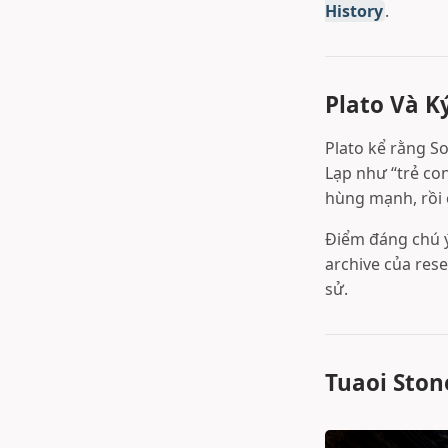
History
.
Plato Và K
Plato kể rằng So
Lạp như “trẻ con
hùng mạnh, rồi 
Điểm đáng chú ý 
archive của rese
sử.
Tuaoi Ston