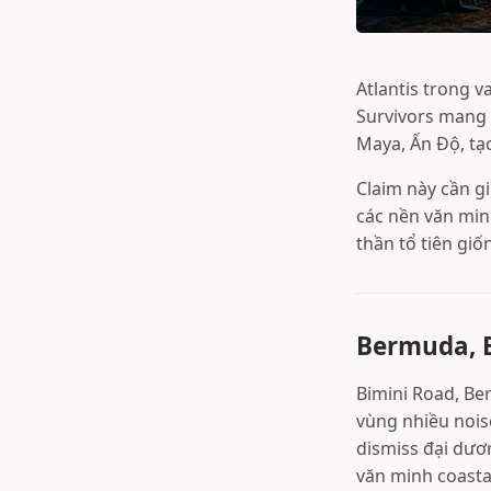
Atlantis trong 
Survivors mang 
Maya, Ấn Độ, tạo
Claim này cần gi
các nền văn min
thần tổ tiên gi
Bermuda, 
Bimini Road, Be
vùng nhiều noi
dismiss đại dươn
văn minh coasta