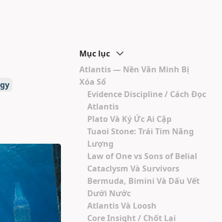
Mục lục
Atlantis — Nền Văn Minh Bị
Xóa Sổ
ogy
Evidence Discipline / Cách Đọc
Atlantis
Plato Và Ký Ức Ai Cập
Tuaoi Stone: Trái Tim Năng
Lượng
Law of One vs Sons of Belial
Cataclysm Và Survivors
Bermuda, Bimini Và Dấu Vết
Dưới Nước
Atlantis Và Loosh
Core Insight / Chốt Lại