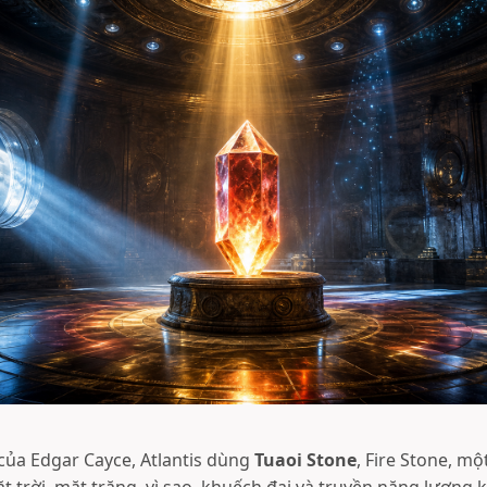
của Edgar Cayce, Atlantis dùng
Tuaoi Stone
, Fire Stone, mộ