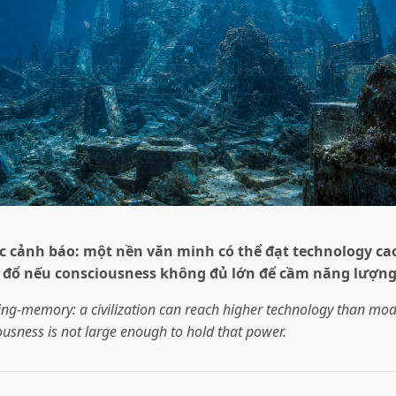
 ức cảnh báo: một nền văn minh có thể đạt technology ca
đổ nếu consciousness không đủ lớn để cầm năng lượng
ning-memory: a civilization can reach higher technology than mode
iousness is not large enough to hold that power.