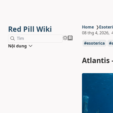
Red Pill Wiki
Home
❯
Esoter
08 thg 4, 2026
Tìm
esoterica
Nội dung
Atlantis