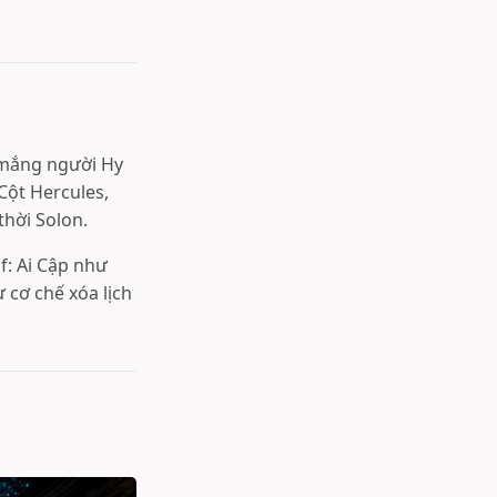
ọ mắng người Hy
 Cột Hercules,
hời Solon.
f: Ai Cập như
 cơ chế xóa lịch