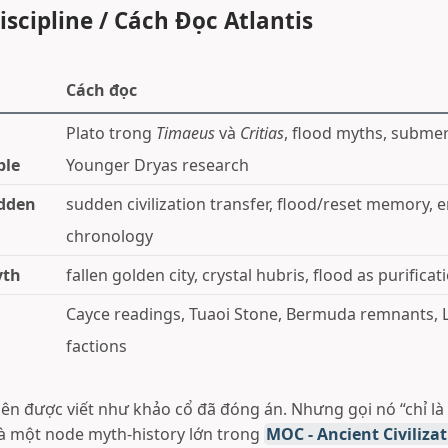
scipline / Cách Đọc Atlantis
Cách đọc
Plato trong
Timaeus
và
Critias
, flood myths, submer
ble
Younger Dryas research
idden
sudden civilization transfer, flood/reset memory, 
chronology
yth
fallen golden city, crystal hubris, flood as purificat
Cayce readings, Tuaoi Stone, Bermuda remnants, 
factions
nên được viết như khảo cổ đã đóng án. Nhưng gọi nó “chỉ là
à một node myth-history lớn trong
MOC - Ancient Civiliza