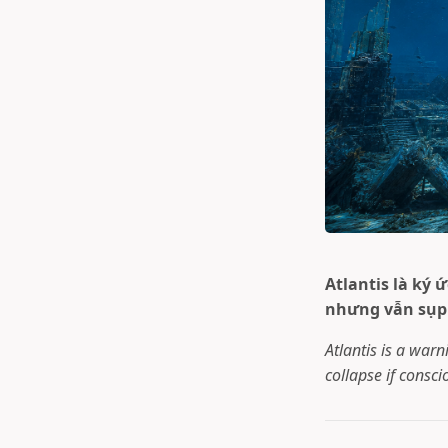
Atlantis là ký
nhưng vẫn sụp 
Atlantis is a war
collapse if consc