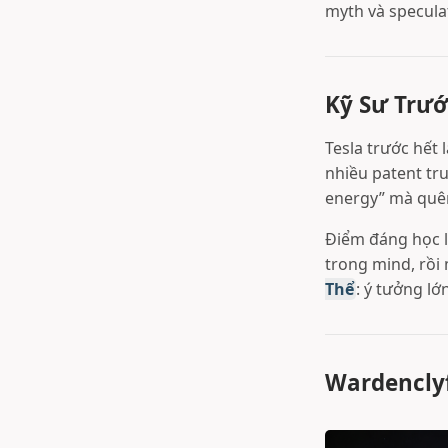
myth và specula
Kỹ Sư Trướ
Tesla trước hết 
nhiều patent tru
energy” mà quên
Điểm đáng học l
trong mind, rồi 
Thể
: ý tưởng lớ
Wardenclyf