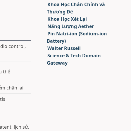
Khoa Học Chân Chính và
Thượng Đế
Khoa Học Xét Lại
Năng Lượng Aether
Pin Natri-ion (Sodium-ion
Battery)
adio control,
Walter Russell
Science & Tech Domain
Gateway
ụ thể
m chặn lại
tis
tent, lịch sử,