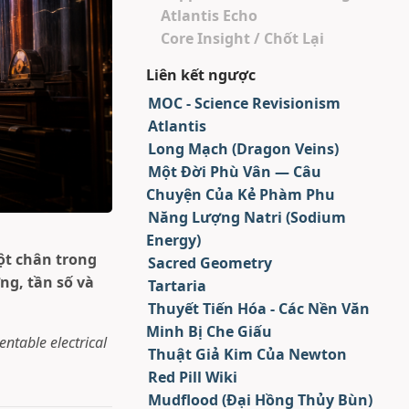
Atlantis Echo
Core Insight / Chốt Lại
Liên kết ngược
MOC - Science Revisionism
Atlantis
Long Mạch (Dragon Veins)
Một Đời Phù Vân — Câu
Chuyện Của Kẻ Phàm Phu
Năng Lượng Natri (Sodium
Energy)
ột chân trong
Sacred Geometry
ng, tần số và
Tartaria
Thuyết Tiến Hóa - Các Nền Văn
Minh Bị Che Giấu
ntable electrical
Thuật Giả Kim Của Newton
Red Pill Wiki
Mudflood (Đại Hồng Thủy Bùn)