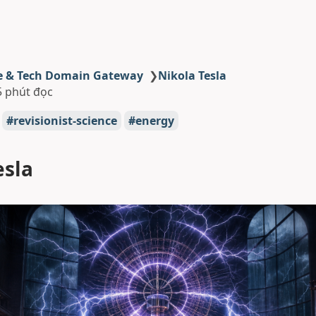
e & Tech Domain Gateway
❯
Nikola Tesla
5 phút đọc
revisionist-science
energy
esla