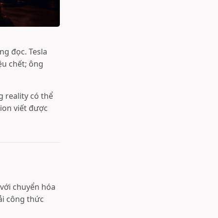
ng đọc. Tesla
ệu chết; ông
g reality có thể
ion viết được
 với chuyển hóa
ải công thức