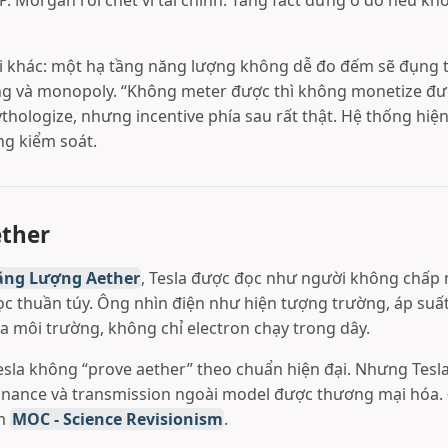
.P. Morgan rồi chết vì tài chính. Tầng fact dừng ở đó nếu k
i khác: một hạ tầng năng lượng không dễ đo đếm sẽ đụng 
ling và monopoly. “Không meter được thì không monetize đượ
hologize, nhưng incentive phía sau rất thật. Hệ thống hiện
ng kiểm soát.
ether
ng Lượng Aether
, Tesla được đọc như người không chấp 
học thuần túy. Ông nhìn điện như hiện tượng trường, áp suấ
a môi trường, không chỉ electron chạy trong dây.
Tesla không “prove aether” theo chuẩn hiện đại. Nhưng Tesl
esonance và transmission ngoài model được thương mại hóa. 
âm
MOC - Science Revisionism
.