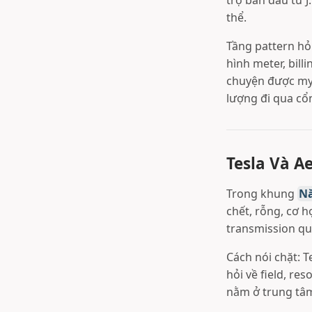
trợ ban đầu từ J
thể.
Tầng pattern hỏ
hình meter, bil
chuyện được myt
lượng đi qua cổ
Tesla Và A
Trong khung
Nă
chết, rỗng, cơ 
transmission qu
Cách nói chặt: 
hỏi về field, r
nằm ở trung t