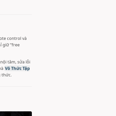
ote control và
ỉ giữ “free
ội tâm, sửa lỗi
 và
Vô Thức Tập
 thức.