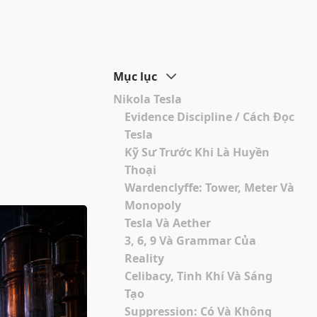
Mục lục
Nikola Tesla
Evidence Discipline / Cách Đọc
Tesla
Kỹ Sư Trước Khi Là Huyền
Thoại
Wardenclyffe: Tower, Meter Và
Monopoly
Tesla Và Aether
3, 6, 9 Và Grammar Của
Reality
Celibacy, Tinh Khí Và Sáng
Tạo
Suppression: Có Và Không