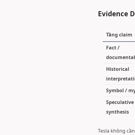
Evidence D
Tầng claim
Fact /
documenta
Historical
interpretat
Symbol / m
Speculative
synthesis
Tesla không cần 