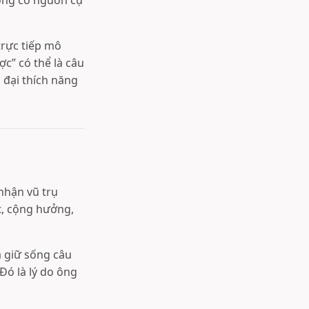
hông có nguồn cụ
trực tiếp mô
c” có thể là câu
 đại thích năng
nhận vũ trụ
t, cộng hưởng,
a giữ sống câu
Đó là lý do ông