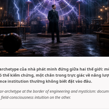
à archetype của nhà phát minh đứng giữa hai thế giới: m
có thể kiểm chứng, một chân trong trực giác về năng lượ
nce institution thường không biết đặt vào đâu.
ntor-archetype at the border of engineering and mysticism: docume
field-consciousness intuition on the other.