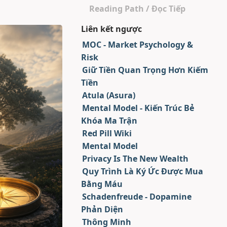
Reading Path / Đọc Tiếp
Liên kết ngược
MOC - Market Psychology &
Risk
Giữ Tiền Quan Trọng Hơn Kiếm
Tiền
Atula (Asura)
Mental Model - Kiến Trúc Bẻ
Khóa Ma Trận
Red Pill Wiki
Mental Model
Privacy Is The New Wealth
Quy Trình Là Ký Ức Được Mua
Bằng Máu
Schadenfreude - Dopamine
Phản Diện
Thông Minh