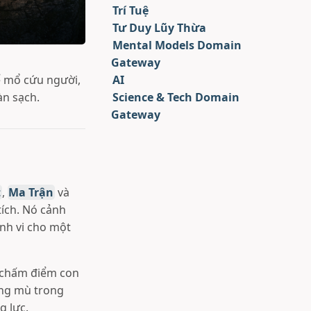
Trí Tuệ
Tư Duy Lũy Thừa
Mental Models Domain
Gateway
ể mổ cứu người,
AI
àn sạch.
Science & Tech Domain
Gateway
t
,
Ma Trận
và
ích. Nó cảnh
inh vi cho một
g chấm điểm con
ưng mù trong
g lực.