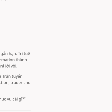
gắn hạn. Trí tuệ
formation thành
ả lời vội.
a Trận tuyển
tion, trader cho
ục vụ cái gì?”