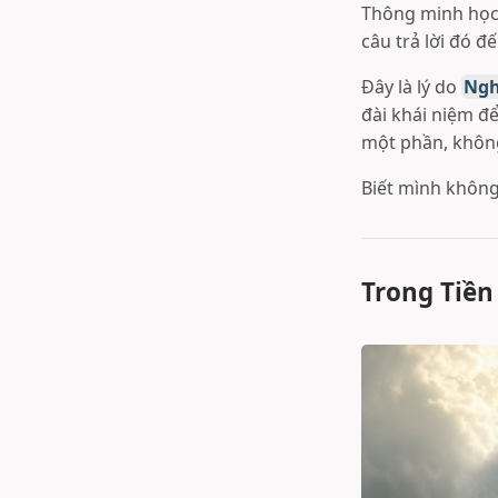
Thông minh học n
câu trả lời đó đ
Đây là lý do
Ngh
đài khái niệm để
một phần, không
Biết mình không
Trong Tiền