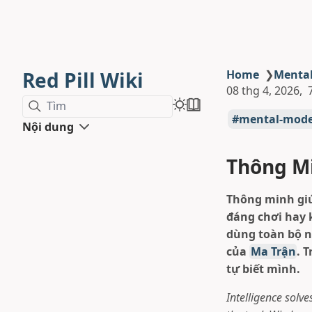
Red Pill Wiki
Home
❯
Menta
08 thg 4, 2026
Tìm
mental-mode
Nội dung
Thông Mi
Thông minh giú
đáng chơi hay k
dùng toàn bộ n
của
Ma Trận
. 
tự biết mình.
Intelligence solv