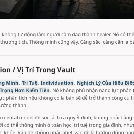
 không tự động làm người cầm dao thành healer. Nó có th
 thương tích. Thông minh cũng vậy. Càng sắc, càng cần la b
ion / Vị Trí Trong Vault
ng Minh
,
Trí Tuệ
,
Individuation
,
Nghịch Lý Của Hiểu Biế
 Trọng Hơn Kiếm Tiền
. Nó không phủ nhận năng lực phân t
ực phân tích nếu không có la bàn sẽ dễ trở thành công cụ t
rưởng thành.
à mental model để soi cách ra quyết định, không phải bản
i có thể thông minh ở toán học, trí tuệ trong gia đình, nh
ức khỏe. Vấn đề không phải label; vấn đề là hướng dùng năn