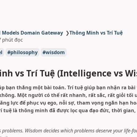
l Models Domain Gateway
❯
Thông Minh vs Trí Tuệ
7 phút đọc
l
philosophy
wisdom
nh vs Trí Tuệ (Intelligence vs W
p bạn thắng một bài toán. Trí tuệ giúp bạn nhận ra bài
hông. Một người có thể rất nhanh, rất sắc, rất giỏi tối
ăng lực để phục vụ ego, nỗi sợ, tham vọng ngắn hạn hoặ
Trí tuệ là thông minh đã được lọc qua đạo đức, thời gian
es problems. Wisdom decides which problems deserve your life-forc