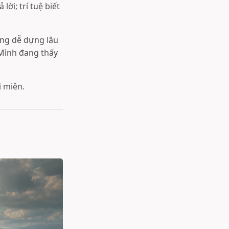
ời; trí tuệ biết
àng dễ dựng lâu
“Mình đang thấy
i miên.