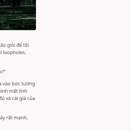
o giỏi để tối
al loopholes,
o?”
ựa vào bức tường
ình mất linh
ủ và cái giá của
máy rất mạnh,