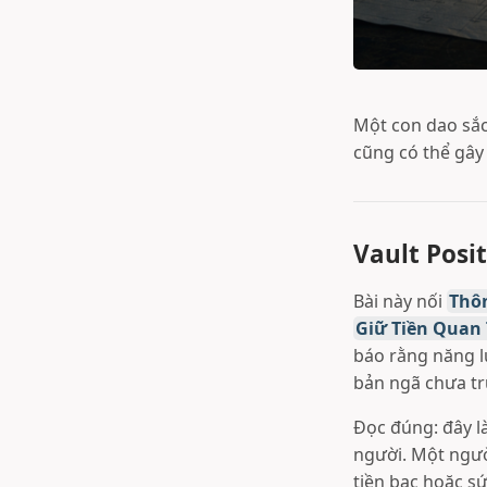
Một con dao sắc
cũng có thể gây
Vault Posit
Bài này nối
Thô
Giữ Tiền Quan
báo rằng năng l
bản ngã chưa t
Đọc đúng: đây l
người. Một ngườ
tiền bạc hoặc s