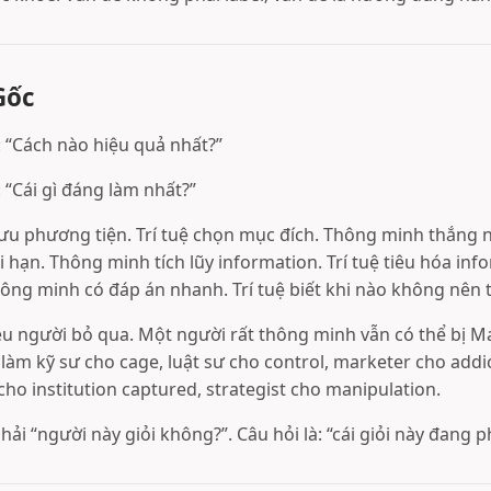
Gốc
 “Cách nào hiệu quả nhất?”
: “Cái gì đáng làm nhất?”
ưu phương tiện. Trí tuệ chọn mục đích. Thông minh thắng n
 hạn. Thông minh tích lũy information. Trí tuệ tiêu hóa in
ng minh có đáp án nhanh. Trí tuệ biết khi nào không nên tr
ều người bỏ qua. Một người rất thông minh vẫn có thể bị M
làm kỹ sư cho cage, luật sư cho control, marketer cho addic
 cho institution captured, strategist cho manipulation.
ải “người này giỏi không?”. Câu hỏi là: “cái giỏi này đang ph