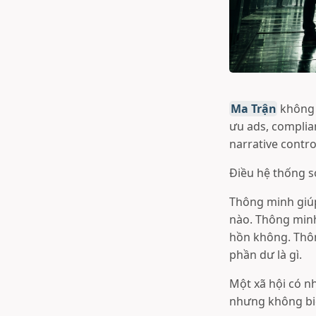
Ma Trận
không 
ưu ads, complian
narrative contro
Điều hệ thống sợ
Thông minh giúp
nào. Thông minh
hồn không. Thông
phần dư là gì.
Một xã hội có n
nhưng không biế