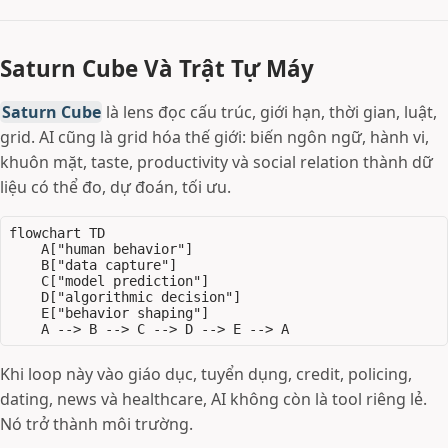
Saturn Cube Và Trật Tự Máy
Saturn Cube
là lens đọc cấu trúc, giới hạn, thời gian, luật,
grid. AI cũng là grid hóa thế giới: biến ngôn ngữ, hành vi,
khuôn mặt, taste, productivity và social relation thành dữ
liệu có thể đo, dự đoán, tối ưu.
flowchart TD

    A["human behavior"]

    B["data capture"]

    C["model prediction"]

    D["algorithmic decision"]

    E["behavior shaping"]

Khi loop này vào giáo dục, tuyển dụng, credit, policing,
dating, news và healthcare, AI không còn là tool riêng lẻ.
Nó trở thành môi trường.