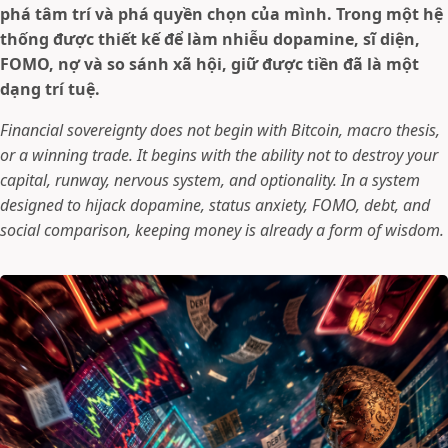
phá tâm trí và phá quyền chọn của mình. Trong một hệ
thống được thiết kế để làm nhiễu dopamine, sĩ diện,
FOMO, nợ và so sánh xã hội, giữ được tiền đã là một
dạng trí tuệ.
Financial sovereignty does not begin with Bitcoin, macro thesis,
or a winning trade. It begins with the ability not to destroy your
capital, runway, nervous system, and optionality. In a system
designed to hijack dopamine, status anxiety, FOMO, debt, and
social comparison, keeping money is already a form of wisdom.