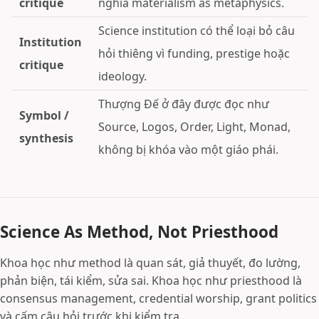
critique
nghĩa materialism as metaphysics.
Science institution có thể loại bỏ câu
Institution
hỏi thiêng vì funding, prestige hoặc
critique
ideology.
Thượng Đế ở đây được đọc như
Symbol /
Source, Logos, Order, Light, Monad,
synthesis
không bị khóa vào một giáo phái.
Science As Method, Not Priesthood
Khoa học như method là quan sát, giả thuyết, đo lường,
phản biện, tái kiểm, sửa sai. Khoa học như priesthood là
consensus management, credential worship, grant politics
và cấm câu hỏi trước khi kiểm tra.