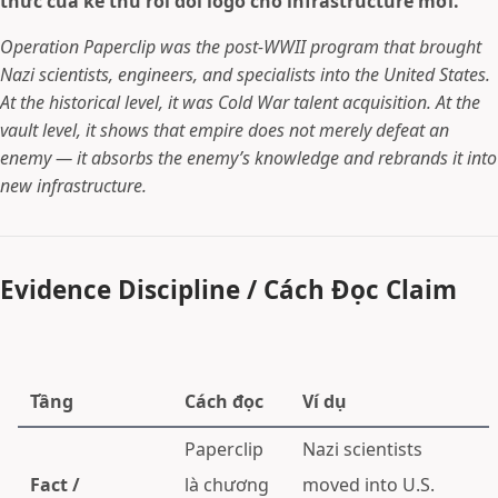
thức của kẻ thù rồi đổi logo cho infrastructure mới.
Operation Paperclip was the post-WWII program that brought
Nazi scientists, engineers, and specialists into the United States.
At the historical level, it was Cold War talent acquisition. At the
vault level, it shows that empire does not merely defeat an
enemy — it absorbs the enemy’s knowledge and rebrands it into
new infrastructure.
Evidence Discipline / Cách Đọc Claim
Tầng
Cách đọc
Ví dụ
Paperclip
Nazi scientists
Fact /
là chương
moved into U.S.