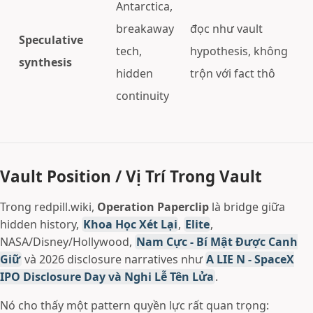
Antarctica,
breakaway
đọc như vault
Speculative
tech,
hypothesis, không
synthesis
hidden
trộn với fact thô
continuity
Vault Position / Vị Trí Trong Vault
Trong redpill.wiki,
Operation Paperclip
là bridge giữa
hidden history,
Khoa Học Xét Lại
,
Elite
,
NASA/Disney/Hollywood,
Nam Cực - Bí Mật Được Canh
Giữ
và 2026 disclosure narratives như
A LIE N - SpaceX
IPO Disclosure Day và Nghi Lễ Tên Lửa
.
Nó cho thấy một pattern quyền lực rất quan trọng: