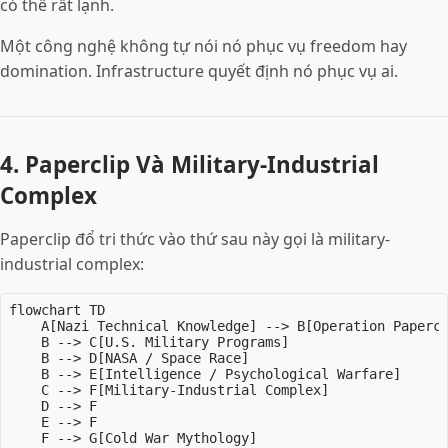
có thể rất lạnh.
Một công nghệ không tự nói nó phục vụ freedom hay
domination. Infrastructure quyết định nó phục vụ ai.
4. Paperclip Và Military-Industrial
Complex
Paperclip đổ tri thức vào thứ sau này gọi là military-
industrial complex:
flowchart TD

    A[Nazi Technical Knowledge] --> B[Operation Papercl
    B --> C[U.S. Military Programs]

    B --> D[NASA / Space Race]

    B --> E[Intelligence / Psychological Warfare]

    C --> F[Military-Industrial Complex]

    D --> F

    E --> F
