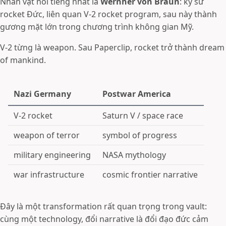
Nhân vật nổi tiếng nhất là
Wernher von Braun
: kỹ sư
rocket Đức, liên quan V-2 rocket program, sau này thành
gương mặt lớn trong chương trình không gian Mỹ.
V-2 từng là weapon. Sau Paperclip, rocket trở thành dream
of mankind.
Nazi Germany
Postwar America
V-2 rocket
Saturn V / space race
weapon of terror
symbol of progress
military engineering
NASA mythology
war infrastructure
cosmic frontier narrative
Đây là một transformation rất quan trọng trong vault:
cùng một technology, đổi narrative là đổi đạo đức cảm