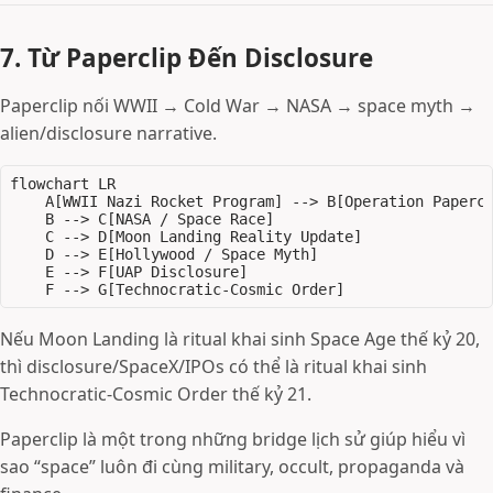
7. Từ Paperclip Đến Disclosure
Paperclip nối WWII → Cold War → NASA → space myth →
alien/disclosure narrative.
flowchart LR

    A[WWII Nazi Rocket Program] --> B[Operation Papercl
    B --> C[NASA / Space Race]

    C --> D[Moon Landing Reality Update]

    D --> E[Hollywood / Space Myth]

    E --> F[UAP Disclosure]

Nếu Moon Landing là ritual khai sinh Space Age thế kỷ 20,
thì disclosure/SpaceX/IPOs có thể là ritual khai sinh
Technocratic-Cosmic Order thế kỷ 21.
Paperclip là một trong những bridge lịch sử giúp hiểu vì
sao “space” luôn đi cùng military, occult, propaganda và