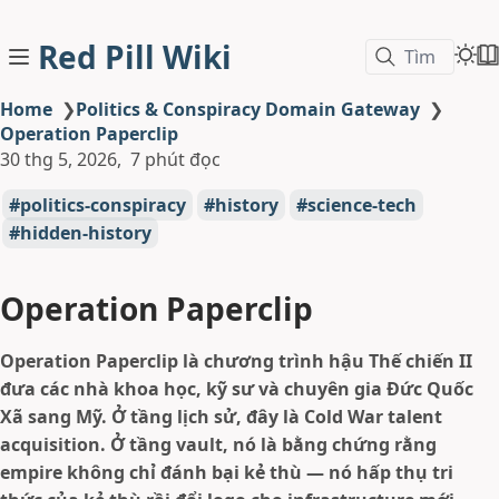
Red Pill Wiki
Tìm
Home
❯
Politics & Conspiracy Domain Gateway
❯
Operation Paperclip
30 thg 5, 2026
7 phút đọc
politics-conspiracy
history
science-tech
hidden-history
Operation Paperclip
Operation Paperclip là chương trình hậu Thế chiến II
đưa các nhà khoa học, kỹ sư và chuyên gia Đức Quốc
Xã sang Mỹ. Ở tầng lịch sử, đây là Cold War talent
acquisition. Ở tầng vault, nó là bằng chứng rằng
empire không chỉ đánh bại kẻ thù — nó hấp thụ tri