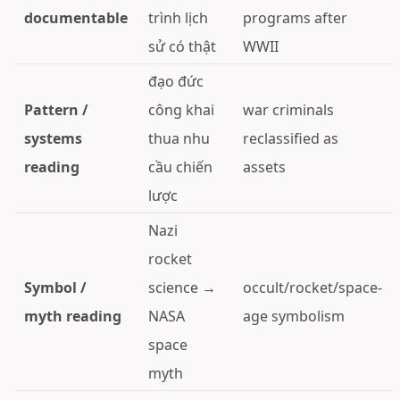
documentable
trình lịch
programs after
sử có thật
WWII
đạo đức
Pattern /
công khai
war criminals
systems
thua nhu
reclassified as
reading
cầu chiến
assets
lược
Nazi
rocket
Symbol /
science →
occult/rocket/space-
myth reading
NASA
age symbolism
space
myth