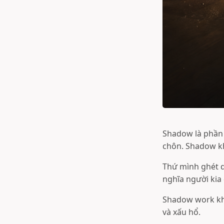
Shadow là phần b
chôn. Shadow kh
Thứ mình ghét q
nghĩa người kia
Shadow work khô
và xấu hổ.