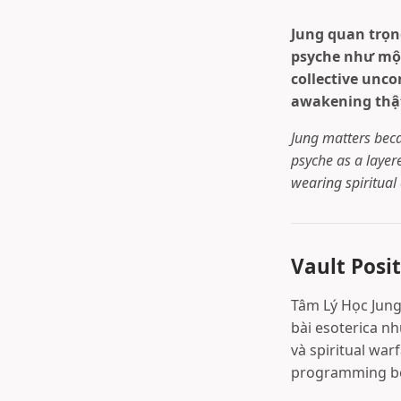
Jung quan trọn
psyche như một
collective unco
awakening thật
Jung matters beca
psyche as a layer
wearing spiritual 
Vault Posit
Tâm Lý Học Jun
bài esoterica n
và spiritual wa
programming bê