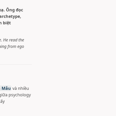
xạ. Ông đọc
archetype,
n biệt
. He read the
ening from ego
n Mẫu
và nhiều
 giữa psychology
hấy