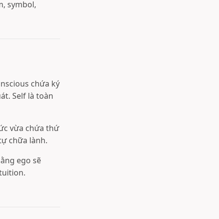
m, symbol,
onscious chứa ký
. Self là toàn
hức vừa chứa thứ
tự chữa lành.
bằng ego sẽ
tuition.