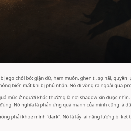
ị ego chối bỏ: giận dữ, ham muốn, ghen tị, sợ hãi, quyền lự
ông biến mất khi bị phủ nhận. Nó đi vòng ra ngoài qua pro
uá mức ở người khác thường là nơi shadow xin được nhìn.
 đúng. Nó nghĩa là phản ứng quá mạnh của mình cũng là dữ 
ng phải khoe mình “dark”. Nó là lấy lại năng lượng bị kẹt 