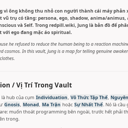
g vì ông không thu nhỏ con người thành cái máy phản 
 vũ trụ có tầng: persona, ego, shadow, anima/animus, 
nscious và Self. Trong redpill.wiki, Jung là bản đồ để phâ
 với ego đang mặc áo spiritual.
use he refused to reduce the human being to a reaction machine
ed cosmos. In this vault, Jung is a map for telling genuine awak
clothes.
ion / Vị Trí Trong Vault
g là hub của cụm
Individuation
,
Vô Thức Tập Thể
,
Nguyê
hư
Gnosis
,
Monad
,
Ma Trận
hoặc
Sự Nhất Thể
. Nó là cầu
rfare: muốn thoát programming bên ngoài, trước hết phải t
n trong.