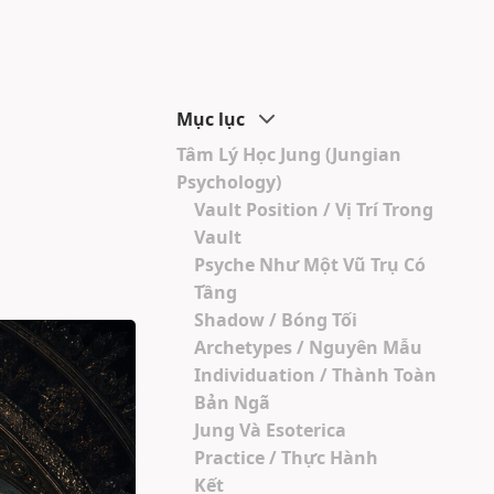
Mục lục
Tâm Lý Học Jung (Jungian
Psychology)
Vault Position / Vị Trí Trong
Vault
Psyche Như Một Vũ Trụ Có
Tầng
Shadow / Bóng Tối
Archetypes / Nguyên Mẫu
Individuation / Thành Toàn
Bản Ngã
Jung Và Esoterica
Practice / Thực Hành
Kết