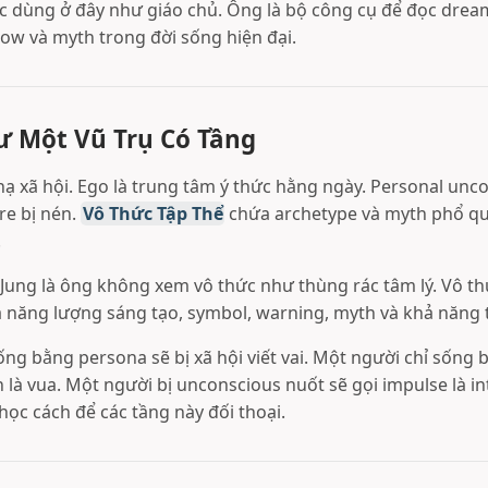
 dùng ở đây như giáo chủ. Ông là bộ công cụ để đọc drea
dow và myth trong đời sống hiện đại.
ư Một Vũ Trụ Có Tầng
nạ xã hội. Ego là trung tâm ý thức hằng ngày. Personal unc
re bị nén.
Vô Thức Tập Thể
chứa archetype và myth phổ quát
.
ung là ông không xem vô thức như thùng rác tâm lý. Vô t
a năng lượng sáng tạo, symbol, warning, myth và khả năng 
ống bằng persona sẽ bị xã hội viết vai. Một người chỉ sống 
h là vua. Một người bị unconscious nuốt sẽ gọi impulse là in
 học cách để các tầng này đối thoại.