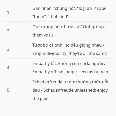
Gán nhãn: “chúng nó”, “loại đó” / Label:
1
“them”, “that kind”
Out-group hóa: họ vs ta / Out-group:
2
them vs us
Tước bỏ cá tính: họ đều giống nhau /
3
Strip individuality: they’re all the same
Empathy tắt: không còn coi là người /
4
Empathy off: no longer seen as human
Schadenfreude tự do: thưởng thức nỗi
5
đau / Schadenfreude unleashed: enjoy
the pain