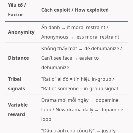
Yếu tố /
Cách exploit / How exploited
Factor
Ẩn danh → ít moral restraint /
Anonymity
Anonymous → less moral restraint
Không thấy mặt → dễ dehumanize /
Distance
Can’t see face → easier to
dehumanize
Tribal
”Ratio” ai đó = tín hiệu in-group /
signals
“Ratio” someone = in-group signal
Drama mới mỗi ngày → dopamine
Variable
loop / New drama daily → dopamine
reward
loop
”Đấu tranh cho công lý” → justify