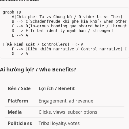
graph TD

    A[Chia phe: Ta vs Chúng Nó / Divide: Us vs Them] --
    B --> C[Schadenfreude khi phe kia khổ / when other 
    C --> D[In-group bonding qua shared hate / through 
    D --> E[Tribal identity mạnh hơn / stronger]

    E --> A

F[Kẻ kiểm soát / Controllers] --> A

    F --> |Điều khiển narrative / Control narrative| G[
Ai hưởng lợi? / Who Benefits?
Bên / Side
Lợi ích / Benefit
Platform
Engagement, ad revenue
Media
Clicks, views, subscriptions
Politicians
Tribal loyalty, votes