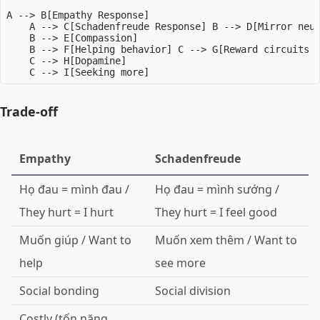
A --> B[Empathy Response]

    A --> C[Schadenfreude Response] B --> D[Mirror neur
    B --> E[Compassion]

    B --> F[Helping behavior] C --> G[Reward circuits a
    C --> H[Dopamine]

Trade-off
Empathy
Schadenfreude
Họ đau = mình đau /
Họ đau = mình sướng /
They hurt = I hurt
They hurt = I feel good
Muốn giúp / Want to
Muốn xem thêm / Want to
help
see more
Social bonding
Social division
Costly (tốn năng