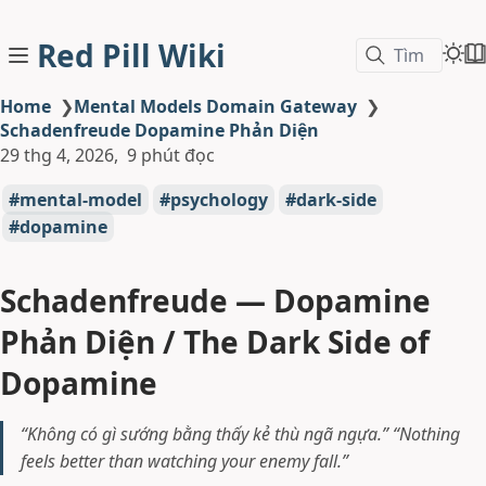
Red Pill Wiki
Tìm
Home
❯
Mental Models Domain Gateway
❯
Schadenfreude Dopamine Phản Diện
29 thg 4, 2026
9 phút đọc
mental-model
psychology
dark-side
dopamine
Schadenfreude — Dopamine
Phản Diện / The Dark Side of
Dopamine
“Không có gì sướng bằng thấy kẻ thù ngã ngựa.”
“Nothing
feels better than watching your enemy fall.”