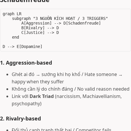
graph LR

    subgraph "3 NGUỒN KÍCH HOẠT / 3 TRIGGERS"

        A[Aggression] --> D[Schadenfreude]

        B[Rivalry] --> D

        C[Justice] --> D

    end

1. Aggression-based
Ghét ai đó → sướng khi họ khổ / Hate someone →
happy when they suffer
Không cần lý do chính đáng / No valid reason needed
Link với
Dark Triad
(narcissism, Machiavellianism,
psychopathy)
2. Rivalry-based
Đối thủ cạnh tranh thất bại / Competitor fails