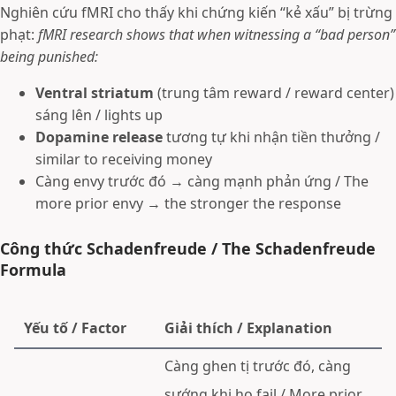
Nghiên cứu fMRI cho thấy khi chứng kiến “kẻ xấu” bị trừng
phạt:
fMRI research shows that when witnessing a “bad person”
being punished:
Ventral striatum
(trung tâm reward / reward center)
sáng lên / lights up
Dopamine release
tương tự khi nhận tiền thưởng /
similar to receiving money
Càng envy trước đó → càng mạnh phản ứng / The
more prior envy → the stronger the response
Công thức Schadenfreude / The Schadenfreude
Formula
Yếu tố / Factor
Giải thích / Explanation
Càng ghen tị trước đó, càng
sướng khi họ fail / More prior