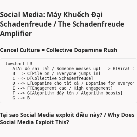
Social Media: Máy Khuếch Đại
Schadenfreude / The Schadenfreude
Amplifier
Cancel Culture = Collective Dopamine Rush
flowchart LR

    A[Ai đó sai lầm / Someone messes up] --> B[Viral ou
    B --> C[Pile-on / Everyone jumps in]

    C --> D[Collective Schadenfreude]

    D --> E[Dopamine cho tất cả / Dopamine for everyone
    E --> F[Engagement cao / High engagement]

    F --> G[Algorithm đẩy lên / Algorithm boosts]

Tại sao Social Media exploit điều này? / Why Does
Social Media Exploit This?