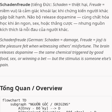
Schadenfreude
(tiếng Đức:
Schaden
= thiệt hại,
Freude
=
niềm vui) là cảm giác khoái lạc khi chứng kiến người khác
gặp bất hạnh. Não bộ release dopamine — cùng chất hóa
học khi ăn ngon, sex, hoặc thắng cược — nhưng nguồn
kích thích là nỗi đau của người khác.
Schadenfreude (German: Schaden = damage, Freude = joy) is
the pleasure felt when witnessing others’ misfortune. The brain
releases dopamine — the same chemical triggered by good
food, sex, or winning a bet — but the stimulus is someone else’s
pain.
Tổng Quan / Overview
flowchart TD

    subgraph "NGUỒN GỐC / ORIGINS"

        A[Envy - Đố kỵ] --> D
