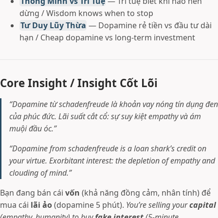
Thông Minh vs Trí Tuệ
— Trí tuệ biết khi nào nên
dừng / Wisdom knows when to stop
Tư Duy Lũy Thừa
— Dopamine rẻ tiền vs đầu tư dài
hạn / Cheap dopamine vs long-term investment
Core Insight / Insight Cốt Lõi
“Dopamine từ schadenfreude là khoản vay nóng tín dụng đen
của phúc đức. Lãi suất cắt cổ: sự suy kiệt empathy và ám
muội đầu óc.”
“Dopamine from schadenfreude is a loan shark’s credit on
your virtue. Exorbitant interest: the depletion of empathy and
clouding of mind.”
Bạn đang bán cái
vốn
(khả năng đồng cảm, nhân tính) để
mua cái
lãi ảo
(dopamine 5 phút).
You’re selling your
capital
(empathy, humanity) to buy
fake interest
(5-minute