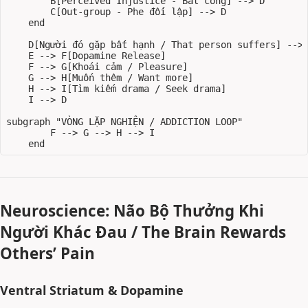
        B[Perceived Injustice - Bất công] --> D

        C[Out-group - Phe đối lập] --> D

    end

    D[Người đó gặp bất hạnh / That person suffers] --> 
    E --> F[Dopamine Release]

    F --> G[Khoái cảm / Pleasure]

    G --> H[Muốn thêm / Want more]

    H --> I[Tìm kiếm drama / Seek drama]

    I --> D

subgraph "VÒNG LẶP NGHIỆN / ADDICTION LOOP"

        F --> G --> H --> I

Neuroscience: Não Bộ Thưởng Khi
Người Khác Đau / The Brain Rewards
Others’ Pain
Ventral Striatum & Dopamine