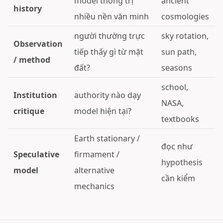
model thống trị
ancient
history
nhiều nền văn minh
cosmologies
người thường trực
sky rotation,
Observation
tiếp thấy gì từ mặt
sun path,
/ method
đất?
seasons
school,
Institution
authority nào dạy
NASA,
critique
model hiện tại?
textbooks
Earth stationary /
đọc như
Speculative
firmament /
hypothesis
model
alternative
cần kiểm
mechanics