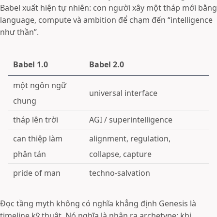
Babel xuất hiện tự nhiên: con người xây một tháp mới bằng
language, compute và ambition để chạm đến “intelligence
như thần”.
Babel 1.0
Babel 2.0
một ngôn ngữ
universal interface
chung
tháp lên trời
AGI / superintelligence
can thiệp làm
alignment, regulation,
phân tán
collapse, capture
pride of man
techno-salvation
Đọc tầng myth không có nghĩa khẳng định Genesis là
timeline kỹ thuật. Nó nghĩa là nhận ra archetype: khi