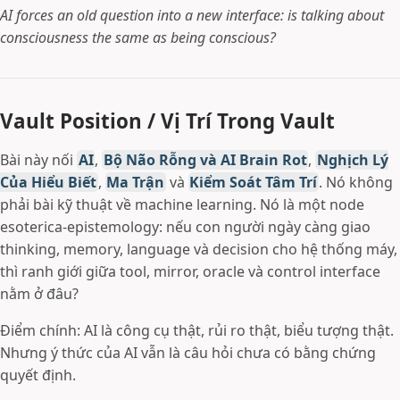
AI forces an old question into a new interface: is talking about
consciousness the same as being conscious?
Vault Position / Vị Trí Trong Vault
Bài này nối
AI
,
Bộ Não Rỗng và AI Brain Rot
,
Nghịch Lý
Của Hiểu Biết
,
Ma Trận
và
Kiểm Soát Tâm Trí
. Nó không
phải bài kỹ thuật về machine learning. Nó là một node
esoterica-epistemology: nếu con người ngày càng giao
thinking, memory, language và decision cho hệ thống máy,
thì ranh giới giữa tool, mirror, oracle và control interface
nằm ở đâu?
Điểm chính: AI là công cụ thật, rủi ro thật, biểu tượng thật.
Nhưng ý thức của AI vẫn là câu hỏi chưa có bằng chứng
quyết định.