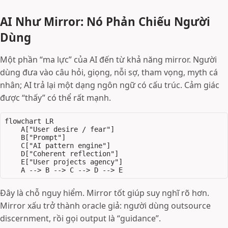
AI Như Mirror: Nó Phản Chiếu Người
Dùng
Một phần “ma lực” của AI đến từ khả năng mirror. Người
dùng đưa vào câu hỏi, giọng, nỗi sợ, tham vọng, myth cá
nhân; AI trả lại một dạng ngôn ngữ có cấu trúc. Cảm giác
được “thấy” có thể rất mạnh.
flowchart LR

    A["User desire / fear"]

    B["Prompt"]

    C["AI pattern engine"]

    D["Coherent reflection"]

    E["User projects agency"]

Đây là chỗ nguy hiểm. Mirror tốt giúp suy nghĩ rõ hơn.
Mirror xấu trở thành oracle giả: người dùng outsource
discernment, rồi gọi output là “guidance”.