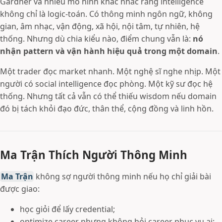
Gardner và nhiều mô hình khác nhắc rằng intelligence
không chỉ là logic-toán. Có thông minh ngôn ngữ, không
gian, âm nhạc, vận động, xã hội, nội tâm, tự nhiên, hệ
thống. Nhưng dù chia kiểu nào, điểm chung vẫn là:
nó
nhận pattern và vận hành hiệu quả trong một domain
.
Một trader đọc market nhanh. Một nghệ sĩ nghe nhịp. Một
người có social intelligence đọc phòng. Một kỹ sư đọc hệ
thống. Nhưng tất cả vẫn có thể thiếu wisdom nếu domain
đó bị tách khỏi đạo đức, thân thể, cộng đồng và linh hồn.
Ma Trận Thích Người Thông Minh
Ma Trận
không sợ người thông minh nếu họ chỉ giải bài
được giao:
học giỏi để lấy credential;
optimize career nhưng không hỏi career phục vụ ai;