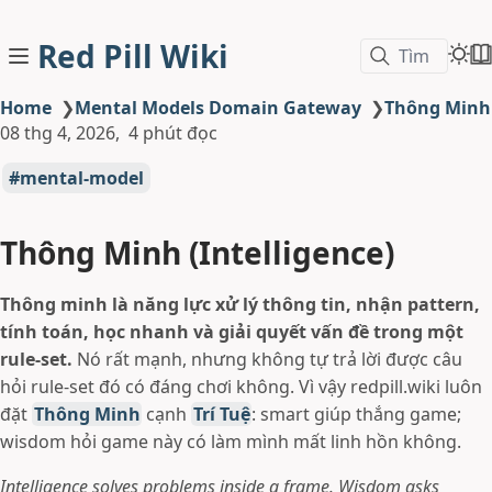
Red Pill Wiki
Tìm
Home
❯
Mental Models Domain Gateway
❯
Thông Minh
08 thg 4, 2026
4 phút đọc
mental-model
Thông Minh (Intelligence)
Thông minh là năng lực xử lý thông tin, nhận pattern,
tính toán, học nhanh và giải quyết vấn đề trong một
rule-set.
Nó rất mạnh, nhưng không tự trả lời được câu
hỏi rule-set đó có đáng chơi không. Vì vậy redpill.wiki luôn
đặt
Thông Minh
cạnh
Trí Tuệ
: smart giúp thắng game;
wisdom hỏi game này có làm mình mất linh hồn không.
Intelligence solves problems inside a frame. Wisdom asks