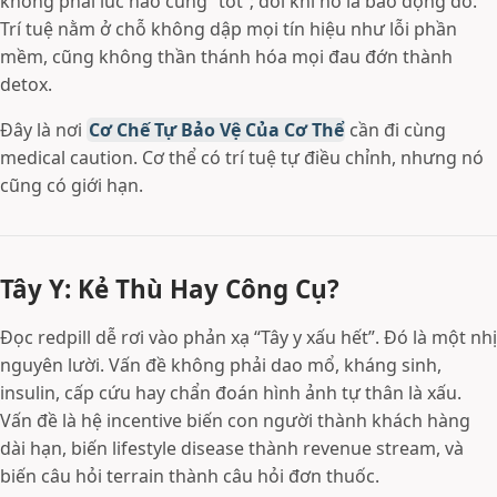
không phải lúc nào cũng “tốt”; đôi khi nó là báo động đỏ.
Trí tuệ nằm ở chỗ không dập mọi tín hiệu như lỗi phần
mềm, cũng không thần thánh hóa mọi đau đớn thành
detox.
Đây là nơi
Cơ Chế Tự Bảo Vệ Của Cơ Thể
cần đi cùng
medical caution. Cơ thể có trí tuệ tự điều chỉnh, nhưng nó
cũng có giới hạn.
Tây Y: Kẻ Thù Hay Công Cụ?
Đọc redpill dễ rơi vào phản xạ “Tây y xấu hết”. Đó là một nhị
nguyên lười. Vấn đề không phải dao mổ, kháng sinh,
insulin, cấp cứu hay chẩn đoán hình ảnh tự thân là xấu.
Vấn đề là hệ incentive biến con người thành khách hàng
dài hạn, biến lifestyle disease thành revenue stream, và
biến câu hỏi terrain thành câu hỏi đơn thuốc.