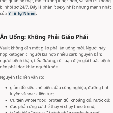
thở, quan hệ thật, môi trường ít độc hơn, và tâm trí không
bị nhồi sợ 24/7. Đây là phần ít sexy nhất nhưng mạnh nhất
của
Y Tế Tự Nhiên
.
Ăn Uống: Không Phải Giáo Phái
Vault không cần một giáo phái ăn uống mới. Người này
hợp ketogenic, người kia hợp nhiều carb nguyên bản;
người bệnh thận, tiểu đường, rối loạn điện giải hoặc bệnh
nền phải đọc khác người khỏe.
Nguyên tắc nền vẫn rõ:
giảm đồ siêu chế biến, dầu công nghiệp, đường tinh
luyện và snack liên tục;
ưu tiên whole food, protein đủ, khoáng đủ, nước đủ;
đọc phản ứng cơ thể thay vì chạy theo trend;
tránh biến “natural” thành nhãn marketing mới.