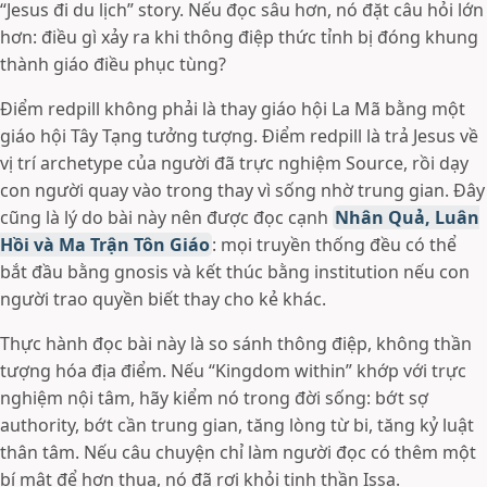
“Jesus đi du lịch” story. Nếu đọc sâu hơn, nó đặt câu hỏi lớn
hơn: điều gì xảy ra khi thông điệp thức tỉnh bị đóng khung
thành giáo điều phục tùng?
Điểm redpill không phải là thay giáo hội La Mã bằng một
giáo hội Tây Tạng tưởng tượng. Điểm redpill là trả Jesus về
vị trí archetype của người đã trực nghiệm Source, rồi dạy
con người quay vào trong thay vì sống nhờ trung gian. Đây
cũng là lý do bài này nên được đọc cạnh
Nhân Quả, Luân
Hồi và Ma Trận Tôn Giáo
: mọi truyền thống đều có thể
bắt đầu bằng gnosis và kết thúc bằng institution nếu con
người trao quyền biết thay cho kẻ khác.
Thực hành đọc bài này là so sánh thông điệp, không thần
tượng hóa địa điểm. Nếu “Kingdom within” khớp với trực
nghiệm nội tâm, hãy kiểm nó trong đời sống: bớt sợ
authority, bớt cần trung gian, tăng lòng từ bi, tăng kỷ luật
thân tâm. Nếu câu chuyện chỉ làm người đọc có thêm một
bí mật để hơn thua, nó đã rơi khỏi tinh thần Issa.