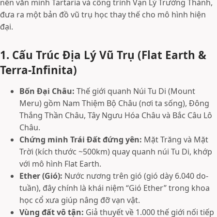
nền văn minh Tartaria và công trình Vạn Lý Trường Thành,
đưa ra một bản đồ vũ trụ học thay thế cho mô hình hiện
đại.
1. Cấu Trúc Địa Lý Vũ Trụ (Flat Earth &
Terra-Infinita)
Bốn Đại Châu:
Thế giới quanh Núi Tu Di (Mount
Meru) gồm Nam Thiệm Bộ Châu (nơi ta sống), Đông
Thắng Thần Châu, Tây Ngưu Hóa Châu và Bắc Câu Lô
Châu.
Chứng minh Trái Đất đứng yên:
Mặt Trăng và Mặt
Trời (kích thước ~500km) quay quanh núi Tu Di, khớp
với mô hình Flat Earth.
Ether (Gió):
Nước nương trên gió (gió dày 6.040 do-
tuần), đây chính là khái niệm “Gió Ether” trong khoa
học cổ xưa giúp nâng đỡ vạn vật.
Vùng đất vô tận:
Giả thuyết về 1.000 thế giới nối tiếp