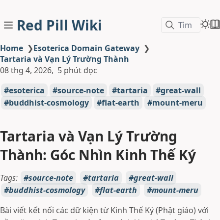
Red Pill Wiki
Tìm
Home
❯
Esoterica Domain Gateway
❯
Tartaria và Vạn Lý Trường Thành
08 thg 4, 2026
5 phút đọc
esoterica
source-note
tartaria
great-wall
buddhist-cosmology
flat-earth
mount-meru
Tartaria và Vạn Lý Trường
Thành: Góc Nhìn Kinh Thế Ký
Tags:
source-note
tartaria
great-wall
buddhist-cosmology
flat-earth
mount-meru
Bài viết kết nối các dữ kiện từ Kinh Thế Ký (Phật giáo) với