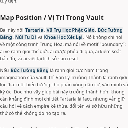
tùy tiện.
Map Position / Vị Trí Trong Vault
Bài này nối
Tartaria
,
Vũ Trụ Học Phật Giáo
,
Bức Tường
Băng
,
Núi Tu Di
và
Khoa Học Xét Lại
. Nó không chỉ nói
về một công trình Trung Hoa, mà nói về motif “boundary”:
ai vẽ ranh giới thế giới, ai được phép đi qua, ai kiểm soát
bản đồ, và ai viết lại lịch sử sau reset.
Nếu
Bức Tường Băng
là ranh giới cực Nam trong
imagination của vault, thì Vạn Lý Trường Thành là ranh giới
lục địa: một biểu tượng cho phân vùng dân cư, văn minh và
ký ức. Đọc như vậy giúp bài này trưởng thành hơn: không
cần khẳng định mọi chi tiết Tartaria là fact, nhưng vẫn giữ
câu hỏi về cách empire kế thừa, đổi tên và sở hữu những
thứ có thể không do nó tạo ra.