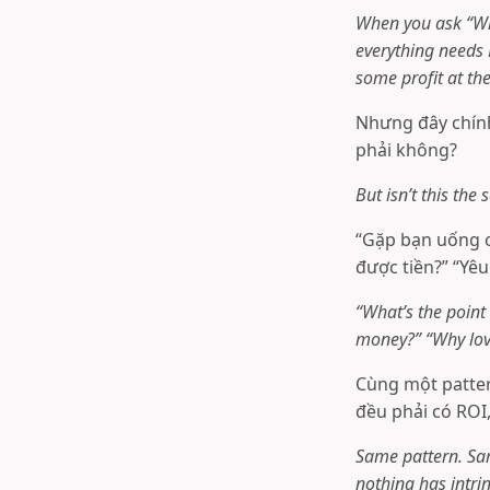
When you ask “Wha
everything needs 
some profit at th
Nhưng đây chính
phải không?
But isn’t this the
“Gặp bạn uống c
được tiền?” “Yê
“What’s the point 
money?” “Why love
Cùng một patter
đều phải có ROI,
Same pattern. Sa
nothing has intri