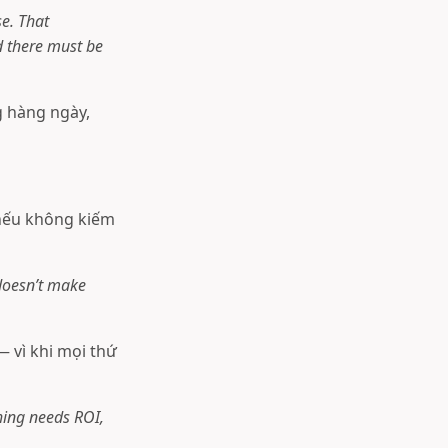
e. That
d there must be
g hàng ngày,
 nếu không kiếm
t doesn’t make
 vì khi mọi thứ
hing needs ROI,