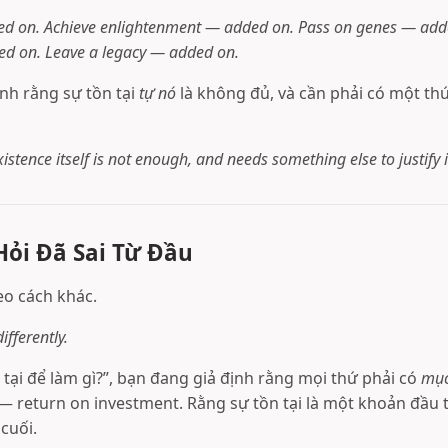
d on. Achieve enlightenment — added on. Pass on genes — add
d on. Leave a legacy — added on.
ịnh rằng sự tồn tại
tự nó
là không đủ, và cần phải có một th
istence itself is not enough, and needs something else to justify i
Hỏi Đã Sai Từ Đầu
eo cách khác.
differently.
 tại để làm gì?”, bạn đang giả định rằng mọi thứ phải có
mục
— return on investment. Rằng sự tồn tại là một khoản đầu tư
cuối.