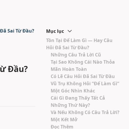
 Đã Sai Từ Đầu?
Mục lục
Tồn Tại Để Làm Gì — Hay Câu
Hỏi Đã Sai Từ Đầu?
Những Câu Trả Lời Cũ
Tại Sao Không Cái Nào Thỏa
Từ Đầu?
Mãn Hoàn Toàn
Có Lẽ Câu Hỏi Đã Sai Từ Đầu
Vũ Trụ Không Hỏi “Để Làm Gì”
Một Góc Nhìn Khác
Cái Gì Đang Thấy Tất Cả
Những Thứ Này?
Và Nếu Không Có Câu Trả Lời?
Một Kết Mở
Đọc Thêm