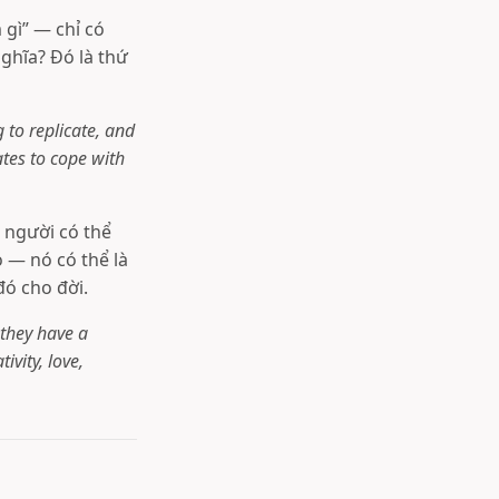
 gì” — chỉ có
ghĩa? Đó là thứ
 to replicate, and
tes to cope with
 người có thể
o — nó có thể là
 đó cho đời.
 they have a
vity, love,