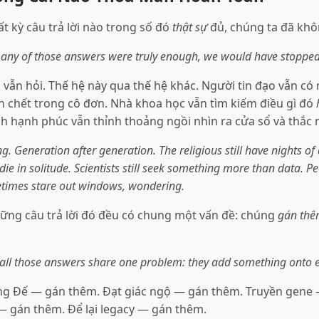
ất kỳ câu trả lời nào trong số đó
thật sự
đủ, chúng ta đã khô
f any of those answers were truly enough, we would have stopped
vẫn hỏi. Thế hệ này qua thế hệ khác. Người tin đạo vẫn c
ẫn chết trong cô đơn. Nhà khoa học vẫn tìm kiếm điều gì đó
nh hạnh phúc vẫn thỉnh thoảng ngồi nhìn ra cửa sổ và thắc 
. Generation after generation. The religious still have nights of
 die in solitude. Scientists still seek something more than data. 
metimes stare out windows, wondering.
những câu trả lời đó đều có chung một vấn đề: chúng
gán th
all those answers share one problem: they add something onto e
g Đế — gán thêm. Đạt giác ngộ — gán thêm. Truyền gene 
 gán thêm. Để lại legacy — gán thêm.