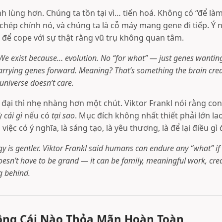
nh lùng hơn. Chúng ta tồn tại vì… tiến hoá. Không có “để làm
hép chính nó, và chúng ta là cỗ máy mang gene đi tiếp. Ý n
a để cope với sự thật rằng vũ trụ không quan tâm.
. We exist because… evolution. No “for what” — just genes wanting
rrying genes forward. Meaning? That’s something the brain crea
 universe doesn’t care.
 đại thì nhẹ nhàng hơn một chút. Viktor Frankl nói rằng con
ỳ
cái gì
nếu có
tại sao
. Mục đích không nhất thiết phải lớn la
 việc có ý nghĩa, là sáng tạo, là yêu thương, là để lại điều gì
 is gentler. Viktor Frankl said humans can endure any “what” if
esn’t have to be grand — it can be family, meaningful work, creati
g behind.
hông Cái Nào Thỏa Mãn Hoàn Toàn