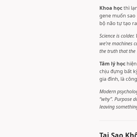
Khoa học
thì lạ
gene muốn sao c
bộ não tự tạo r
Science is colder
we’re machines ca
the truth that the
Tâm lý học
hiện
chịu đựng bất k
gia đình, là công
Modern psychology
“why”. Purpose do
leaving somethin
Tại Sao K