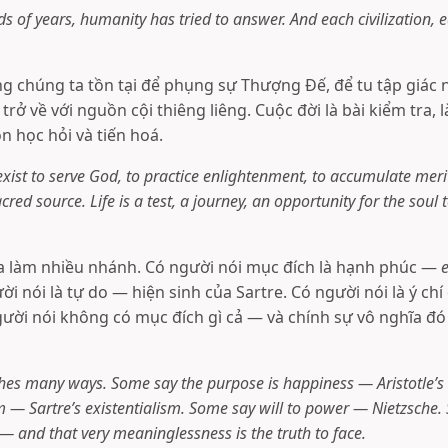
 of years, humanity has tried to answer. And each civilization, 
g chúng ta tồn tại để phụng sự Thượng Đế, để tu tập giác n
trở về với nguồn cội thiêng liêng. Cuộc đời là bài kiểm tra, l
ồn học hỏi và tiến hoá.
xist to serve God, to practice enlightenment, to accumulate merit 
acred source. Life is a test, a journey, an opportunity for the soul
ia làm nhiều nhánh. Có người nói mục đích là hạnh phúc —
ười nói là tự do — hiện sinh của Sartre. Có người nói là ý ch
gười nói không có mục đích gì cả — và chính sự vô nghĩa đó 
hes many ways. Some say the purpose is happiness — Aristotle’
— Sartre’s existentialism. Some say will to power — Nietzsche. 
 — and that very meaninglessness is the truth to face.