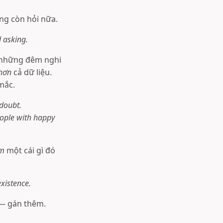
ng còn hỏi nữa.
 asking.
ó những đêm nghi
hơn
cả dữ liệu.
mắc.
 doubt.
People with happy
êm
một cái gì đó
xistence.
— gán thêm.