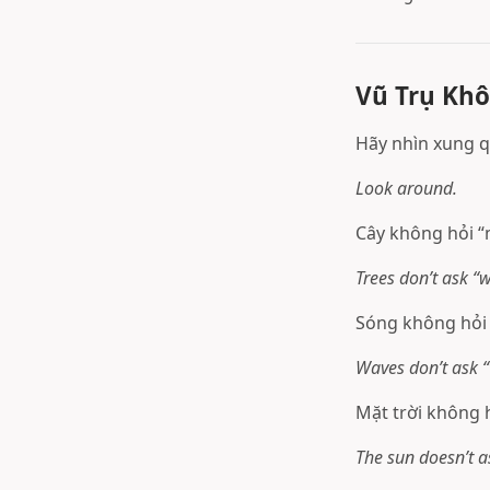
Vũ Trụ Khô
Hãy nhìn xung 
Look around.
Cây không hỏi “
Trees don’t ask “w
Sóng không hỏi “
Waves don’t ask “w
Mặt trời không h
The sun doesn’t as