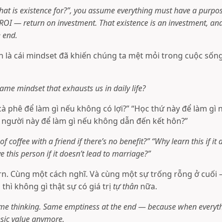
t is existence for?”, you assume everything must have a purpos
ROI — return on investment. That existence is an investment, an
e end.
 là cái mindset đã khiến chúng ta mệt mỏi trong cuộc sốn
 same mindset that exhausts us in daily life?
à phê để làm gì nếu không có lợi?” “Học thứ này để làm gì
u người này để làm gì nếu không dẫn đến kết hôn?”
of coffee with a friend if there’s no benefit?” “Why learn this if i
 this person if it doesn’t lead to marriage?”
n. Cùng một cách nghĩ. Và cùng một sự trống rỗng ở cuối —
 thì không gì thật sự có giá trị
tự thân
nữa.
me thinking. Same emptiness at the end — because when everyt
nsic value anymore.