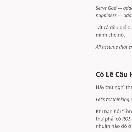
Serve God — adde
happiness — adde
Tất cả đều giả đ
minh cho nó.
All assume that ex
Có Lẽ Câu 
Hãy thử nghĩ th
Let’s try thinking 
Khi bạn hỏi “Tồn
thứ phải có
ROI
nhuận nào đó ở 