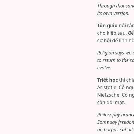
Through thousands
its own version.
Tôn giáo
nói rằn
cho kiếp sau, để 
cơ hội để linh h
Religion says we e
to return to the s
evolve.
Triết học
thì ch
Aristotle. Có ng
Nietzsche. Có n
cần đối mặt.
Philosophy branc
Some say freedom 
no purpose at all