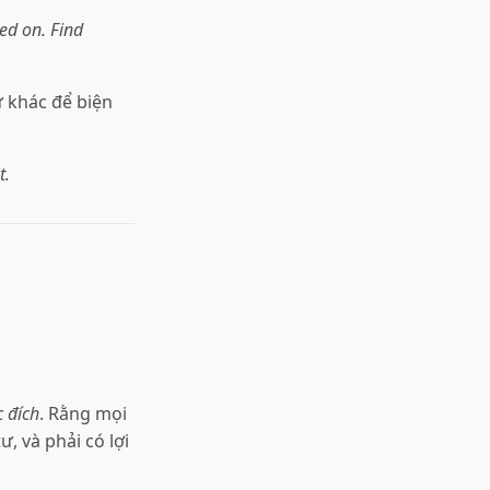
ed on. Find
ứ khác để biện
t.
 đích
. Rằng mọi
, và phải có lợi