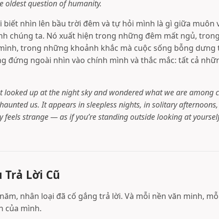
he oldest question of humanity.
 biết nhìn lên bầu trời đêm và tự hỏi mình là gì giữa muôn v
nh chúng ta. Nó xuất hiện trong những đêm mất ngủ, tron
 mình, trong những khoảnh khắc mà cuộc sống bỗng dưng 
g đứng ngoài nhìn vào chính mình và thắc mắc: tất cả nhữ
t looked up at the night sky and wondered what we are among co
haunted us. It appears in sleepless nights, in solitary afternoon
 feels strange — as if you’re standing outside looking at yoursel
Trả Lời Cũ
ăm, nhân loại đã cố gắng trả lời. Và mỗi nền văn minh, mỗi
n của mình.