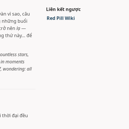
Liên kết ngược
àn vì sao, câu
Red Pill Wiki
g những buổi
trở nên
lạ
—
ng thứ này… để
untless stars,
s, in moments
f, wondering: all
 thời đại đều