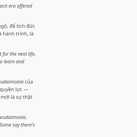
each era offered
gộ, để tích đức
à hành trình, là
for the next life,
 to learn and
eudaimonia
của
í quyền lực —
mới là sự thật
s eudaimonia.
Some say there’s