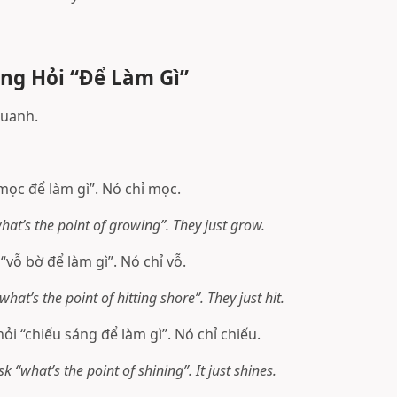
ng Hỏi “Để Làm Gì”
quanh.
mọc để làm gì”. Nó chỉ mọc.
hat’s the point of growing”. They just grow.
vỗ bờ để làm gì”. Nó chỉ vỗ.
hat’s the point of hitting shore”. They just hit.
ỏi “chiếu sáng để làm gì”. Nó chỉ chiếu.
k “what’s the point of shining”. It just shines.