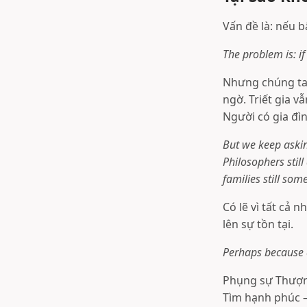
Vấn đề là: nếu b
The problem is: i
Nhưng chúng ta 
ngờ. Triết gia v
Người có gia đì
But we keep asking
Philosophers still
families still so
Có lẽ vì tất cả 
lên sự tồn tại.
Perhaps because 
Phụng sự Thượn
Tìm hạnh phúc —