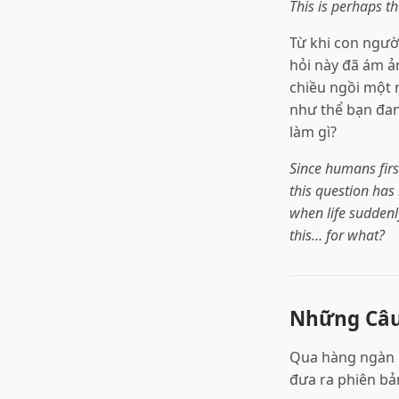
This is perhaps t
Từ khi con người
hỏi này đã ám ả
chiều ngồi một
như thể bạn đan
làm gì?
Since humans firs
this question has 
when life suddenly
this… for what?
Những Câu 
Qua hàng ngàn n
đưa ra phiên bả