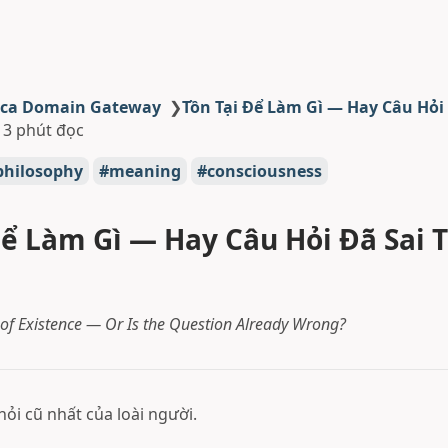
ica Domain Gateway
❯
Tồn Tại Để Làm Gì — Hay Câu Hỏi
13 phút đọc
philosophy
meaning
consciousness
Để Làm Gì — Hay Câu Hỏi Đã Sai 
 of Existence — Or Is the Question Already Wrong?
 hỏi cũ nhất của loài người.