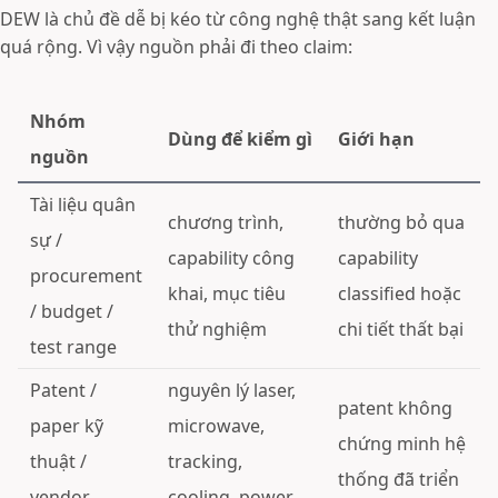
DEW là chủ đề dễ bị kéo từ công nghệ thật sang kết luận
quá rộng. Vì vậy nguồn phải đi theo claim:
Nhóm
Dùng để kiểm gì
Giới hạn
nguồn
Tài liệu quân
chương trình,
thường bỏ qua
sự /
capability công
capability
procurement
khai, mục tiêu
classified hoặc
/ budget /
thử nghiệm
chi tiết thất bại
test range
Patent /
nguyên lý laser,
patent không
paper kỹ
microwave,
chứng minh hệ
thuật /
tracking,
thống đã triển
vendor
cooling, power