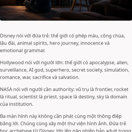
Disney nói với đứa trẻ: thế giới có phép màu, công chúa,
lâu đài, animal spirits, hero journey, innocence và
emotional grammar.
Hollywood nói với người lớn: thế giới có apocalypse, alien,
surveillance, AI god, superhero, secret society, simulation,
romance, war, sacrifice và salvation.
NASA nói với người cần authority: vũ trụ là frontier, rocket
là ritual, scientist là priest, space là destiny, sky là domain
của institution.
Ba màn hình này không cần phát cùng một thông điệp
bằng lời. Chúng cùng xây một thư viện hình ảnh. Đứa trẻ
học archetype từ Disney, lớn lên gặp phiên bản adult trong