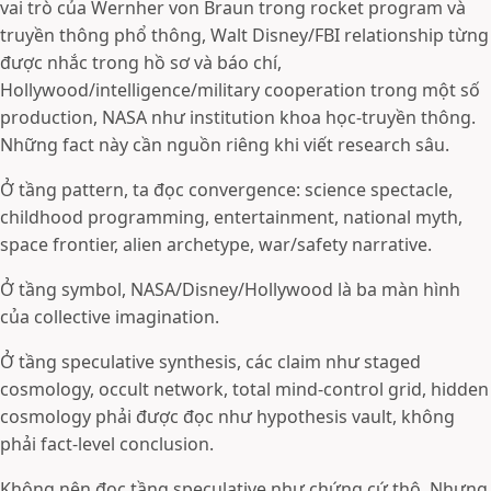
vai trò của Wernher von Braun trong rocket program và
truyền thông phổ thông, Walt Disney/FBI relationship từng
được nhắc trong hồ sơ và báo chí,
Hollywood/intelligence/military cooperation trong một số
production, NASA như institution khoa học-truyền thông.
Những fact này cần nguồn riêng khi viết research sâu.
Ở tầng pattern, ta đọc convergence: science spectacle,
childhood programming, entertainment, national myth,
space frontier, alien archetype, war/safety narrative.
Ở tầng symbol, NASA/Disney/Hollywood là ba màn hình
của collective imagination.
Ở tầng speculative synthesis, các claim như staged
cosmology, occult network, total mind-control grid, hidden
cosmology phải được đọc như hypothesis vault, không
phải fact-level conclusion.
Không nên đọc tầng speculative như chứng cứ thô. Nhưng