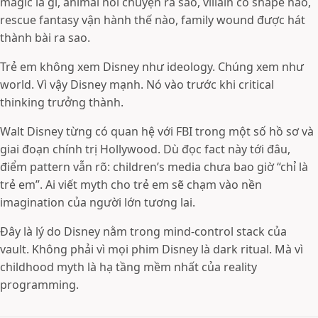
magic là gì, animal nói chuyện ra sao, villain có shape nào,
rescue fantasy vận hành thế nào, family wound được hát
thành bài ra sao.
Trẻ em không xem Disney như ideology. Chúng xem như
world. Vì vậy Disney mạnh. Nó vào trước khi critical
thinking trưởng thành.
Walt Disney từng có quan hệ với FBI trong một số hồ sơ và
giai đoạn chính trị Hollywood. Dù đọc fact này tới đâu,
điểm pattern vẫn rõ: children’s media chưa bao giờ “chỉ là
trẻ em”. Ai viết myth cho trẻ em sẽ chạm vào nền
imagination của người lớn tương lai.
Đây là lý do Disney nằm trong mind-control stack của
vault. Không phải vì mọi phim Disney là dark ritual. Mà vì
childhood myth là hạ tầng mềm nhất của reality
programming.