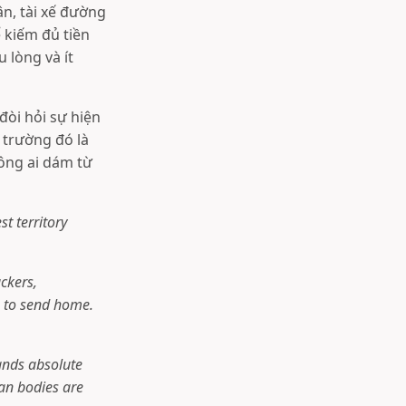
n, tài xế đường
 kiếm đủ tiền
 lòng và ít
đòi hỏi sự hiện
i trường đó là
hông ai dám từ
st territory
ckers,
h to send home.
ands absolute
an bodies are