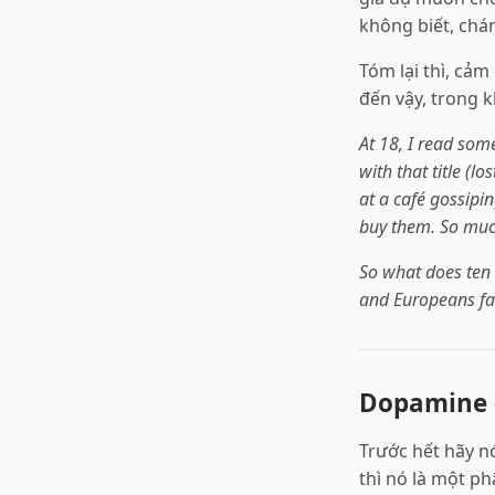
không biết, chán
Tóm lại thì, cảm
đến vậy, trong 
At 18, I read som
with that title (l
at a café gossipi
buy them. So much
So what does ten 
and Europeans f
Dopamine 
Trước hết hãy n
thì nó là một p