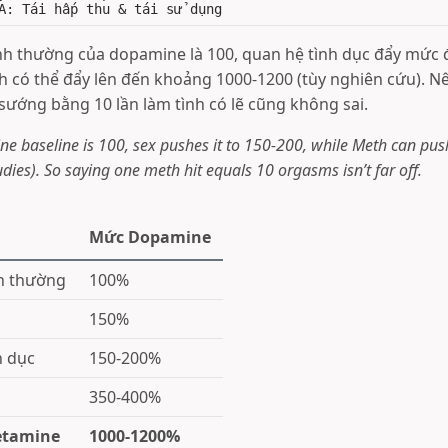
nh thường của dopamine là 100, quan hệ tình dục đẩy mức 
th có thể đẩy lên đến khoảng 1000-1200 (tùy nghiên cứu). N
sướng bằng 10 lần làm tình có lẽ cũng không sai.
e baseline is 100, sex pushes it to 150-200, while Meth can pus
dies). So saying one meth hit equals 10 orgasms isn’t far off.
Mức Dopamine
nh thường
100%
150%
h dục
150-200%
350-400%
tamine
1000-1200%