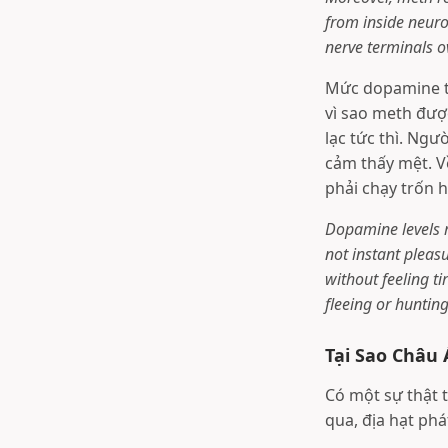
from inside neuro
nerve terminals o
Mức dopamine tă
vì sao meth đượ
lạc tức thì. Ngư
cảm thấy mệt. V
phải chạy trốn 
Dopamine levels r
not instant pleas
without feeling t
fleeing or hunting
Tại Sao Châu
Có một sự thật t
qua, địa hạt phá