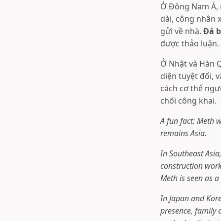
Ở Đông Nam Á, m
dài, công nhân 
gửi về nhà.
Đá b
được thảo luận.
Ở Nhật và Hàn Q
diện tuyệt đối, 
cách cơ thể ngư
chối công khai.
A fun fact: Meth w
remains Asia.
In Southeast Asia
construction wor
Meth is seen as a
In Japan and Kore
presence, family