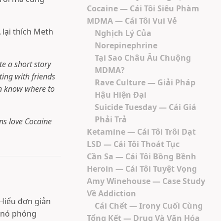
Cocaine — Cái Tôi Siêu Phàm
MDMA — Cái Tôi Vui Vẻ
 lại thích Meth
Nghịch Lý Của
Norepinephrine
Tại Sao Châu Âu Chuộng
e a short story
MDMA?
tting with friends
Rave Culture — Giải Pháp
en know where to
Hậu Hiện Đại
Suicide Tuesday — Cái Giá
Phải Trả
ns love Cocaine
Ketamine — Cái Tôi Trôi Dạt
LSD — Cái Tôi Thoát Tục
Cần Sa — Cái Tôi Bồng Bềnh
Heroin — Cái Tôi Tuyệt Vọng
Amy Winehouse — Case Study
Về Addiction
 Hiểu đơn giản
Cái Chết — Irony Cuối Cùng
, nó phóng
Tổng Kết — Drug Và Văn Hóa