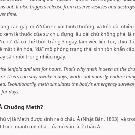
ns out. It also triggers release from reserve vesicles and destro
ver time.
ng cao gấp mười lần so với bình thường, và kéo dài nhiều g
c xem là thuốc của sự chịu đựng lâu dài chứ không phải là
ời chơi đá có thể thức trắng 3 ngày, làm việc liên tục, chịu đ
ề mặt tiến hóa, “đá” mô phỏng trạng thái sinh tồn khẩn cấp 
hay săn mồi trong nhiều ngày.
ise tenfold and last for hours. That’s why meth is seen as the dr
ure. Users can stay awake 3 days, work continuously, endure hun
ired. Evolutionarily, meth simulates the body’s emergency surviva
 for days.
 Á Chuộng Meth?
hú vị là Meth được sinh ra ở châu Á (Nhật Bản, 1893), và t
t triển mạnh mẽ nhất của nó vẫn là ở châu Á.