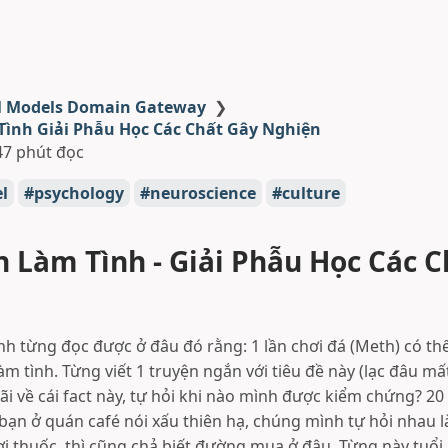
l Models Domain Gateway
❯
ình Giải Phẫu Học Các Chất Gây Nghiện
47 phút đọc
l
psychology
neuroscience
culture
 Làm Tình - Giải Phẫu Học Các C
nh từng đọc được ở đâu đó rằng: 1 lần chơi đá (Meth) có 
làm tình. Từng viết 1 truyện ngắn với tiêu đề này (lạc đâu mất
i về cái fact này, tự hỏi khi nào mình được kiểm chứng? 20
bạn ở quán café nói xấu thiên hạ, chúng mình tự hỏi nhau l
i thuốc, thì cũng chả biết đường mua ở đâu. Từng này tuổi