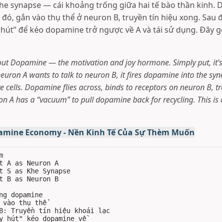
e synapse — cái khoảng trống giữa hai tế bào thần kinh.
 đó, gắn vào thụ thể ở neuron B, truyền tín hiệu xong. Sau 
hút” để kéo dopamine trở ngược về A và tái sử dụng. Đây gọi
 about Dopamine — the motivation and joy hormone. Simply put, it’s
uron A wants to talk to neuron B, it fires dopamine into the sy
 cells. Dopamine flies across, binds to receptors on neuron B, t
on A has a “vacuum” to pull dopamine back for recycling. This i
amine Economy - Nền Kinh Tế Của Sự Thèm Muốn


t A as Neuron A

t S as Khe Synapse

t B as Neuron B

ng dopamine

 vào thụ thể

B: Truyền tín hiệu khoái lạc

y hút" kéo dopamine về
