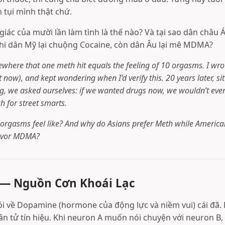
 tụi mình thật chứ.
 giác của mười lần làm tình là thế nào? Và tại sao dân châu Á
khi dân Mỹ lại chuộng Cocaine, còn dân Âu lại mê MDMA?
ewhere that one meth hit equals the feeling of 10 orgasms. I wrot
ost now), and kept wondering when I’d verify this. 20 years later, si
ng, we asked ourselves: if we wanted drugs now, we wouldn’t ev
 for street smarts.
orgasms feel like? And why do Asians prefer Meth while America
avor MDMA?
— Nguồn Cơn Khoái Lạc
ói về Dopamine (hormone của động lực và niềm vui) cái đã.
hân tử tín hiệu. Khi neuron A muốn nói chuyện với neuron B