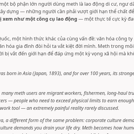
ột bộ phận lớn người dùng meth là lao động di cư, ngư dâ
xây dựng — những người cần phải vượt giới hạn thể chất để
ị xem như một công cụ lao động
— một thực tế cực kỳ đau
uốc, một hình thức khác của cùng vấn đề: văn hóa công ty 
văn hóa gia đình đòi hỏi ta vắt kiệt đời mình. Meth trong mô
ời bị vắt đến giới hạn để đáp ứng một kỳ vọng xã hội mà k
as born in Asia (Japan, 1893), and for over 100 years, its stronge
, many meth users are migrant workers, fishermen, long-haul tru
kers — people who need to exceed physical limits to earn enoug
 work tool — an extremely painful reality rarely discussed.
a, a different form of the same problem: corporate culture dem
 culture demands you drain your life dry. Meth becomes how hum