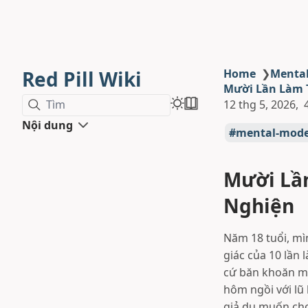
Red Pill Wiki
Home
❯
Menta
Mười Lần Làm T
Tìm
12 thg 5, 2026
Nội dung
mental-mode
Mười Lần
Nghiện
Năm 18 tuổi, mì
giác của 10 lần 
cứ băn khoăn mã
hôm ngồi với lũ 
giả dụ muốn chơ