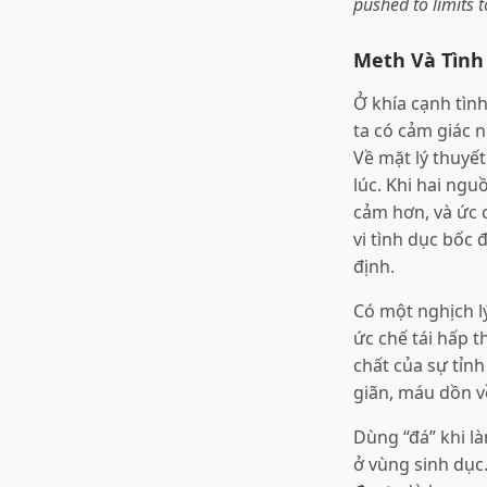
pushed to limits 
Meth Và Tình
Ở khía cạnh tìn
ta có cảm giác 
Về mặt lý thuyế
lúc. Khi hai ngu
cảm hơn, và ức c
vi tình dục bốc
định.
Có một nghịch lý
ức chế tái hấp 
chất của sự tỉn
giãn, máu dồn v
Dùng “đá” khi l
ở vùng sinh dục