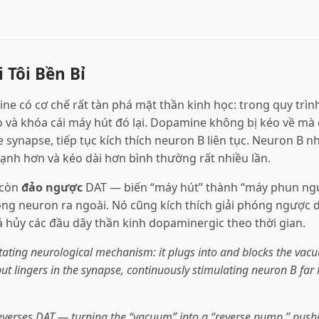
 Tôi Bền Bỉ
 có cơ chế rất tàn phá mặt thần kinh học: trong quy trìn
ào và khóa cái máy hút đó lại. Dopamine không bị kéo về mà
synapse, tiếp tục kích thích neuron B liên tục. Neuron B n
mạnh hơn và kéo dài hơn bình thường rất nhiều lần.
 còn
đảo ngược
DAT — biến “máy hút” thành “máy phun ngư
ng neuron ra ngoài. Nó cũng kích thích giải phóng ngược 
á hủy các đầu dây thần kinh dopaminergic theo thời gian.
tating neurological mechanism: it plugs into and blocks the va
but lingers in the synapse, continuously stimulating neuron B far
everses DAT — turning the “vacuum” into a “reverse pump,” pus