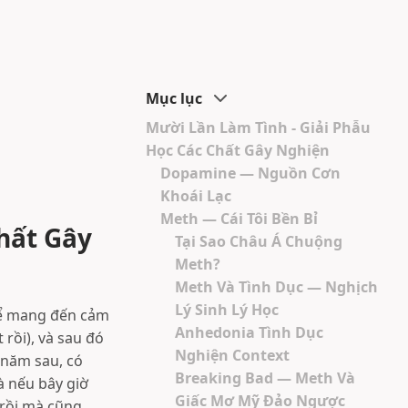
Mục lục
Mười Lần Làm Tình - Giải Phẫu
Học Các Chất Gây Nghiện
Dopamine — Nguồn Cơn
Khoái Lạc
Meth — Cái Tôi Bền Bỉ
hất Gây
Tại Sao Châu Á Chuộng
Meth?
Meth Và Tình Dục — Nghịch
Lý Sinh Lý Học
thể mang đến cảm
Anhedonia Tình Dục
 rồi), và sau đó
Nghiện Context
 năm sau, có
Breaking Bad — Meth Và
à nếu bây giờ
Giấc Mơ Mỹ Đảo Ngược
 rồi mà cũng