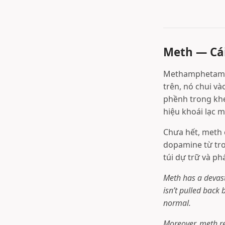
Meth — Cái
Methamphetamine
trên, nó chui v
phềnh trong khe 
hiệu khoái lạc 
Chưa hết, meth
dopamine từ tro
túi dự trữ và ph
Meth has a devas
isn’t pulled back 
normal.
Moreover, meth r