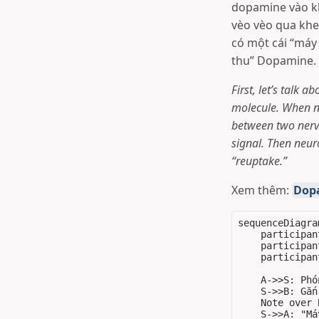
dopamine vào kh
vèo vèo qua khe
có một cái “máy 
thu” Dopamine.
First, let’s talk
molecule. When ne
between two nerve
signal. Then neur
“reuptake.”
Xem thêm:
Dop
sequenceDiagram
    participan
    participan
    participan
    A->>S: Phó
    S->>B: Gắn
    Note over 
    S->>A: "Má