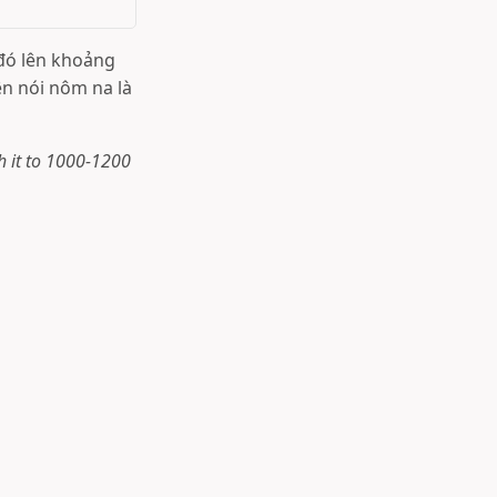
đó lên khoảng
ên nói nôm na là
h it to 1000-1200