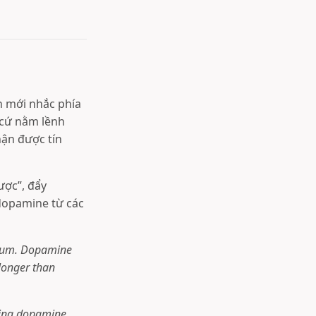
h mới nhắc phía
 cứ nằm lềnh
hận được tín
ợc”, đẩy
dopamine từ các
cuum. Dopamine
 longer than
hing dopamine