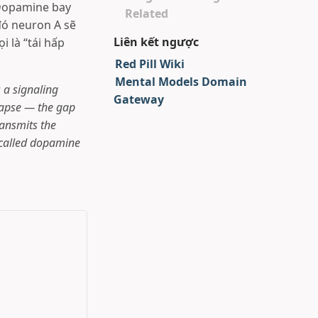
 Dopamine bay
Related
đó neuron A sẽ
Liên kết ngược
 là “tái hấp
Red Pill Wiki
Mental Models Domain
 a signaling
Gateway
napse — the gap
ransmits the
s called dopamine