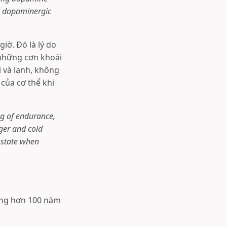
ys dopaminergic
iờ. Đó là lý do
 những cơn khoái
ói và lạnh, không
của cơ thể khi
ug of endurance,
ger and cold
l state when
rong hơn 100 năm