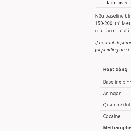
Nếu baseline bì
150-200, thì Me
một lần chơi đá 
If normal dopamin
(depending on stu
Hoạt động
Baseline bì
Ăn ngon
Quan hệ tìn
Cocaine
Methamphe