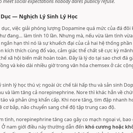
to meet social expectations nobody dares publicly refuse.
 Dục — Nghịch Lý Sinh Lý Học
h dục, việc giải phóng lượng Dopamine quá mức của đá đôi 
như đang… làm tình 10 lần. Nhưng mà, nếu vừa làm tình vừa 
t ngắn hạn thì nó là sự khuếch đại của cả hai hệ thống phầ
ồn kích thích cùng đổ vào, cảm giác thể chất sẽ cực kỳ mãnh 
hế xã hội biến mất hoàn toàn. Đây là lý do tại sao chơi đá g
 đồng và kéo dài nhiều giờ trong văn hóa chemsex ở các cộ
 sinh lý học thú vị: ngoài ức chế tái hấp thu và sản sinh D
thu và làm tăng cả norepinephrine. Nore thì khác hẳn về ch
h táo và phản ứng khẩn cấp. Khi nore tăng, tim đập nhanh h
ề cơ bắp, não chuyển sang chế độ tập trung cao độ.
àm tình, norepinephrine tăng cao gây co mạch ngoại vi, b
. Ở nam giới điều này thường dẫn đến
khó cương hoặc kh