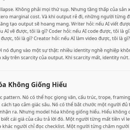
llapse. Không phải mọi thứ sụp. Nhưng tầng thấp của sản xu
ero marginal cost. Và khi output rẻ đi, những người từng 
ng tạo output sẽ hoang mang. Writer hỏi: nếu AI viết được, 
 AI vẽ được, tôi là gì? Coder hỏi: nếu AI code được, tôi là gì
ược, tôi là gì? Creator hỏi: nếu AI làm video được, tôi là gì?
vì nó đụng vào một sự thật: nhiều identity nghề nghiệp kh
 xây trên scarcity của output. Khi scarcity mất, identity nứt.
óa Không Giống Hiểu
 pattern. Nó có thể học giọng văn, cấu trúc, trope, framing,
ề, cách tạo cảm giác sâu. Nó có thể bắt chước một người đủ 
nhận ra. Nhưng model hóa không giống hiểu. Hiểu không chỉ
 biết cái giá của câu trả lời đó. Một người từng mất tiền vì l
ro khác người chỉ đọc checklist. Một người từng chăm người 