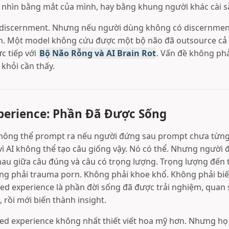
nhìn bằng mắt của mình, hay bằng khung người khác cài s
ợ discernment. Nhưng nếu người dùng không có discernment
n. Một model không cứu được một bộ não đã outsource cả 
ực tiếp với
Bộ Não Rỗng và AI Brain Rot
. Vấn đề không phả
 khỏi cần thấy.
xperience: Phần Đã Được Sống
hông thể prompt ra nếu người đứng sau prompt chưa từng
vì AI không thể tạo câu giống vậy. Nó có thể. Nhưng người 
au giữa câu đúng và câu có trọng lượng. Trọng lượng đến t
ng phải trauma porn. Không phải khoe khổ. Không phải bi
ed experience là phần đời sống đã được trải nghiệm, quan sá
, rồi mới biến thành insight.
ved experience không nhất thiết viết hoa mỹ hơn. Nhưng họ 