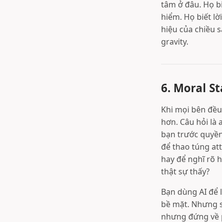
tâm ở đâu. Họ b
hiểm. Họ biết l
hiệu của chiều 
gravity.
6. Moral S
Khi mọi bên đều 
hơn. Câu hỏi là 
bạn trước quyền 
để thao túng at
hay để nghĩ rõ 
thật sự thấy?
Bạn dùng AI để 
bề mặt. Nhưng s
nhưng đứng về p