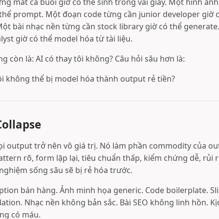
ng mất cả buổi giờ có thể sinh trong vài giây. Một hình ản
 thể prompt. Một đoạn code từng cần junior developer giờ 
ột bài nhạc nền từng cần stock library giờ có thể generat
lyst giờ có thể model hóa từ tài liệu.
g còn là: AI có thay tôi không? Câu hỏi sâu hơn là:
tôi không thể bị model hóa thành output rẻ tiền?
Collapse
i output trở nên vô giá trị. Nó làm phần commodity của out
tern rõ, form lặp lại, tiêu chuẩn thấp, kiểm chứng dễ, rủi r
nghiệm sống sâu sẽ bị rẻ hóa trước.
aption bán hàng. Ảnh minh họa generic. Code boilerplate. Sl
ation. Nhạc nền không bản sắc. Bài SEO không linh hồn. Kị
ng có máu.