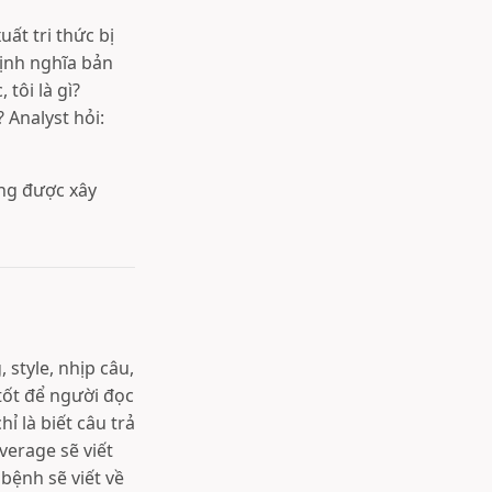
ất tri thức bị
định nghĩa bản
tôi là gì?
? Analyst hỏi:
ông được xây
 style, nhịp câu,
tốt để người đọc
 là biết câu trả
everage sẽ viết
bệnh sẽ viết về