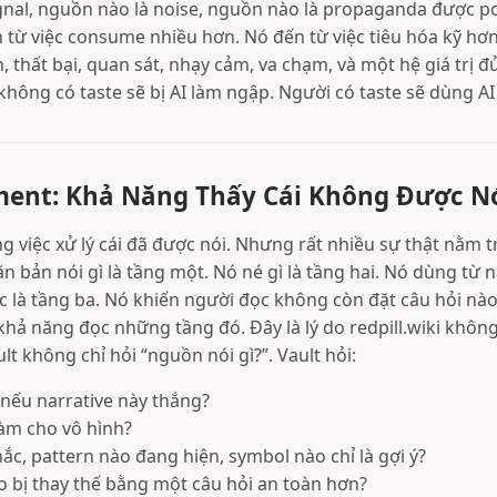
gnal, nguồn nào là noise, nguồn nào là propaganda được pol
từ việc consume nhiều hơn. Nó đến từ việc tiêu hóa kỹ hơn.
n, thất bại, quan sát, nhạy cảm, va chạm, và một hệ giá trị đ
hông có taste sẽ bị AI làm ngập. Người có taste sẽ dùng AI 
ment: Khả Năng Thấy Cái Không Được N
g việc xử lý cái đã được nói. Nhưng rất nhiều sự thật nằm 
n bản nói gì là tầng một. Nó né gì là tầng hai. Nó dùng từ
 là tầng ba. Nó khiến người đọc không còn đặt câu hỏi nào
hả năng đọc những tầng đó. Đây là lý do redpill.wiki không
lt không chỉ hỏi “nguồn nói gì?”. Vault hỏi:
i nếu narrative này thắng?
làm cho vô hình?
ắc, pattern nào đang hiện, symbol nào chỉ là gợi ý?
o bị thay thế bằng một câu hỏi an toàn hơn?