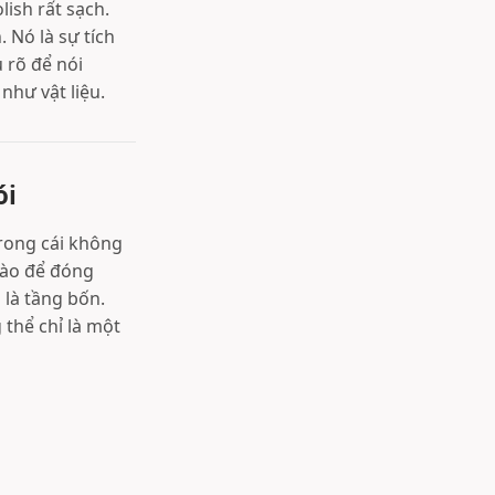
ish rất sạch.
 Nó là sự tích
ủ rõ để nói
như vật liệu.
ói
trong cái không
 nào để đóng
 là tầng bốn.
 thể chỉ là một