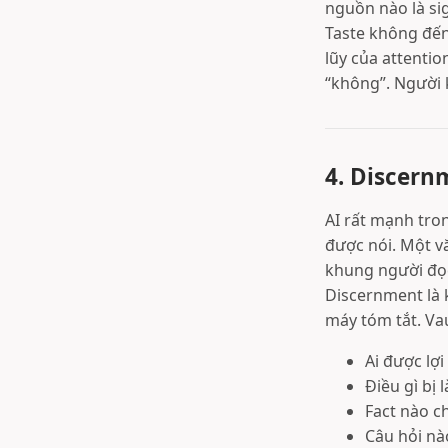
nguồn nào là si
Taste không đến 
lũy của attentio
“không”. Người k
4. Discern
AI rất mạnh tron
được nói. Một vă
khung người đọc
Discernment là k
máy tóm tắt. Vau
Ai được lợ
Điều gì bị 
Fact nào ch
Câu hỏi nà