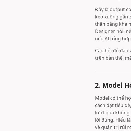
Đây là output co
kéo xuống gần z
thân bằng khả nă
Designer hỏi: nếu
nếu AI tổng hợp đ
Câu hỏi đó đau 
trên bản thể, mà
2. Model H
Model có thể học
cách đặt tiêu đ
lướt qua không 
lời đúng. Hiểu là
về quản trị rủi 