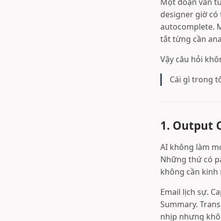
Một đoạn văn từ
designer giờ có
autocomplete. M
tắt từng cần ana
Vậy câu hỏi khôn
Cái gì trong 
1. Output 
AI không làm mọ
Những thứ có pat
không cần kinh 
Email lịch sự. C
Summary. Transl
nhịp nhưng khô