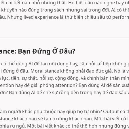
iết chi tiết nào nhỏ nhưng thật. Họ biết câu nào nghe hay
ời khuyên nào đúng trong sách nhưng sai trong đời. AI có t
sâu. Nhưng lived experience là thứ biến chiều sâu từ perfo
tance: Bạn Đứng Ở Đâu?
có thể dùng AI để tạo nội dung hay, câu hỏi kế tiếp không ph
ai đứng ở đâu. Moral stance không phải đạo đức giả. Nó là vị
lực, tiền, sự thật, nỗi sợ, cộng đồng, và chính bản thân mì
tention hay để giải phóng attention? Bạn dùng AI để sản xu
hơn? Bạn dùng AI để che sự rỗng bên trong hay để đào sâu
làm người khác phụ thuộc hay giúp họ tự nhìn? Output có 
tance khác nhau sẽ tạo trường khác nhau. Một bài viết có 
hía ru ngủ. Một bài viết khác có thể thô hơn nhưng đứng 