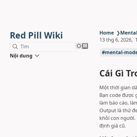
Red Pill Wiki
Home
❯
Menta
13 thg 6, 2026
Tìm
mental-mode
Nội dung
Cái Gì T
Một thời gian dà
Bạn code được gì
làm báo cáo, là
Output là thứ đe
khỏi con người.
định giá cũ.