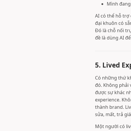
Mình đang 
AI có thể hỗ tr
đại khuôn có sẵ
Đó là chỗ nối tr
đề là dùng AI để
5. Lived E
Có những thứ k
đó. Không phải 
được sự khác nh
experience. Khô
thành brand. Liv
sửa, mất, trả giá
Một người có li