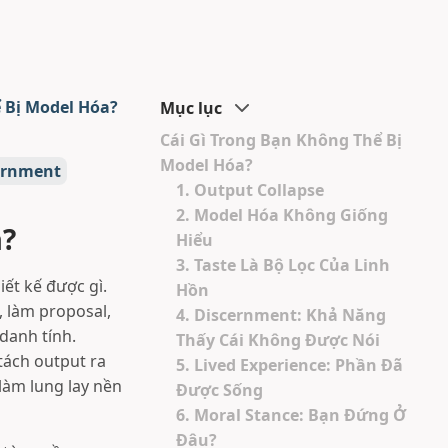
 Bị Model Hóa?
Mục lục
Cái Gì Trong Bạn Không Thể Bị
Model Hóa?
ernment
1. Output Collapse
2. Model Hóa Không Giống
a?
Hiểu
3. Taste Là Bộ Lọc Của Linh
iết kế được gì.
Hồn
, làm proposal,
4. Discernment: Khả Năng
danh tính.
Thấy Cái Không Được Nói
 tách output ra
5. Lived Experience: Phần Đã
làm lung lay nền
Được Sống
6. Moral Stance: Bạn Đứng Ở
Đâu?