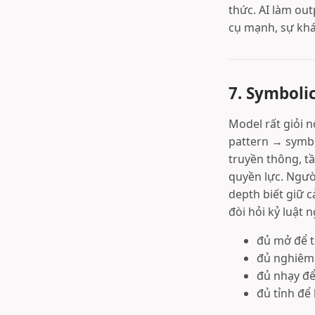
thức. AI làm out
cụ mạnh, sự khá
7. Symboli
Model rất giỏi n
pattern → symbol
truyền thông, tầ
quyền lực. Người
depth biết giữ c
đòi hỏi kỷ luật 
đủ mở để t
đủ nghiêm 
đủ nhạy để
đủ tỉnh để