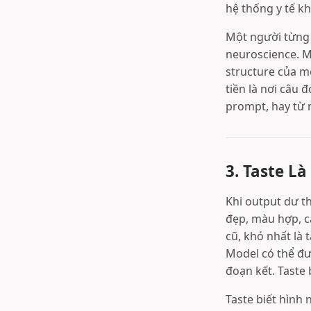
hệ thống y tế kh
Một người từng 
neuroscience. Mộ
structure của m
tiền là nơi câu 
prompt, hay từ 
3. Taste L
Khi output dư th
đẹp, màu hợp, câ
cũ, khó nhất là 
Model có thể đư
đoạn kết. Taste 
Taste biết hình