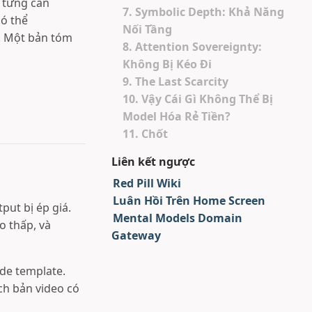
h từng cần
7. Symbolic Depth: Khả Năng
có thể
Nối Tầng
e. Một bản tóm
8. Attention Sovereignty:
Không Bị Kéo Đi
9. The Last Scarcity
10. Vậy Cái Gì Không Thể Bị
Model Hóa Rẻ Tiền?
11. Chốt
Liên kết ngược
Red Pill Wiki
Luân Hồi Trên Home Screen
put bị ép giá.
Mental Models Domain
o thấp, và
Gateway
ide template.
ch bản video có