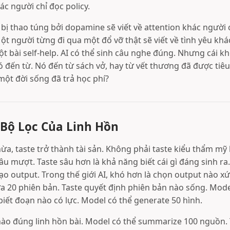
ác người chỉ đọc policy.
bị thao túng bởi dopamine sẽ viết về attention khác người 
t người từng đi qua một đổ vỡ thật sẽ viết về tình yêu khá
ột bài self-help. AI có thể sinh câu nghe đúng. Nhưng cái k
đó đến từ. Nó đến từ sách vở, hay từ vết thương đã được tiê
một đời sống đã trả học phí?
à Bộ Lọc Của Linh Hồn
ừa, taste trở thành tài sản. Không phải taste kiểu thẩm mỹ 
u mượt. Taste sâu hơn là khả năng biết cái gì đáng sinh ra.
tạo output. Trong thế giới AI, khó hơn là chọn output nào xứ
a 20 phiên bản. Taste quyết định phiên bản nào sống. Model
biết đoạn nào có lực. Model có thể generate 50 hình.
 nào đúng linh hồn bài. Model có thể summarize 100 nguồn. 