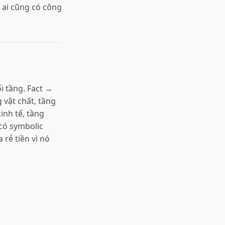
i ai cũng có công
i tầng. Fact →
 vật chất, tầng
kinh tế, tầng
 có symbolic
 rẻ tiền vì nó