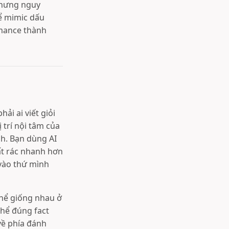
 nhưng nguy
hể mimic dấu
rmance thành
ải ai viết giỏi
 trí nội tâm của
nh. Bạn dùng AI
ất rác nhanh hơn
 vào thứ mình
thể giống nhau ở
thể đúng fact
về phía đánh