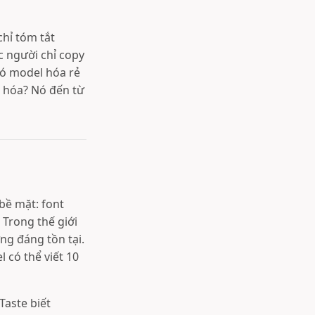
chỉ tóm tắt
c người chỉ copy
hó model hóa rẻ
u hóa? Nó đến từ
bề mặt: font
 Trong thế giới
ng đáng tồn tại.
 có thể viết 10
Taste biết