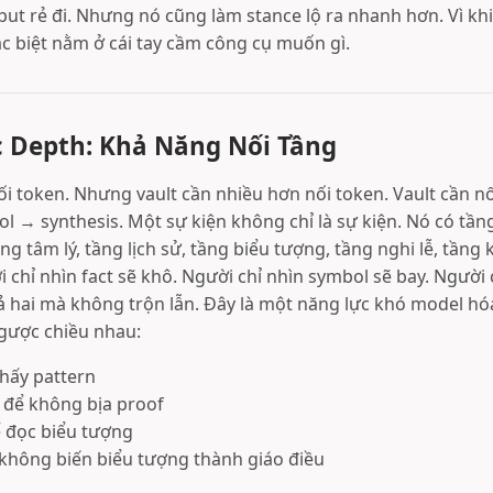
put rẻ đi. Nhưng nó cũng làm stance lộ ra nhanh hơn. Vì kh
c biệt nằm ở cái tay cầm công cụ muốn gì.
c Depth: Khả Năng Nối Tầng
ối token. Nhưng vault cần nhiều hơn nối token. Vault cần nố
 → synthesis. Một sự kiện không chỉ là sự kiện. Nó có tầng
ng tâm lý, tầng lịch sử, tầng biểu tượng, tầng nghi lễ, tầng 
 chỉ nhìn fact sẽ khô. Người chỉ nhìn symbol sẽ bay. Người
ả hai mà không trộn lẫn. Đây là một năng lực khó model hóa
ngược chiều nhau:
hấy pattern
để không bịa proof
 đọc biểu tượng
 không biến biểu tượng thành giáo điều