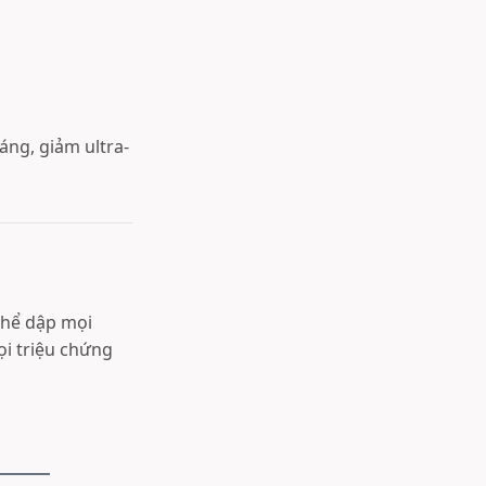
áng, giảm ultra-
 thể dập mọi
ọi triệu chứng