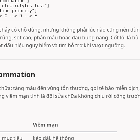
limination"]

 electrolytes lost"]

tion priority"]

chảy có chỗ dùng, nhưng không phải lúc nào cũng nên dùng
trùng, sốt cao, phân máu hoặc đau bụng nặng. Cốt lõi là bù
t dấu hiệu nguy hiểm và tìm hỗ trợ khi vượt ngưỡng.
flammation
 chữa: tăng máu đến vùng tổn thương, gọi tế bào miễn dịch
ng viêm mạn tính là đội sửa chữa không chịu rời công trườn
Viêm mạn
ó mục tiêu
kéo dài, hệ thống