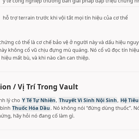
y tế công nghiệp thường bán giải pháp dập triệu chứng 
hỗ trợ terrain trước khi vội tắt mọi tín hiệu của cơ thể
chứng có thể là cơ chế bảo vệ ở người này và dấu hiệu ngu
 này không cổ vũ chịu đựng mù quáng. Nó cổ vũ đọc tín hiệu
u hiệu mất bù, và khi nào cần can thiệp.
ion / Vị Trí Trong Vault
inh lý cho
Y Tế Tự Nhiên
,
Thuyết Vi Sinh Nội Sinh
,
Hệ Tiêu
 bình
Thuốc Hóa Dầu
. Nó không nói “đừng dùng thuốc”. Nó
hứng, hãy hỏi nó đang cố làm gì.