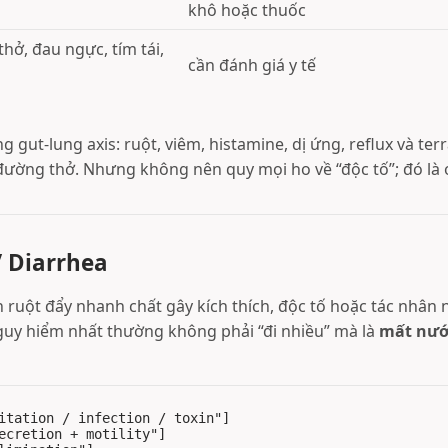
khô hoặc thuốc
hở, đau ngực, tím tái,
cần đánh giá y tế
g gut-lung axis: ruột, viêm, histamine, dị ứng, reflux và ter
ường thở. Nhưng không nên quy mọi ho về “độc tố”; đó là 
/ Diarrhea
h ruột đẩy nhanh chất gây kích thích, độc tố hoặc tác nhân
guy hiểm nhất thường không phải “đi nhiều” mà là
mất nướ
itation / infection / toxin"]

ecretion + motility"]
