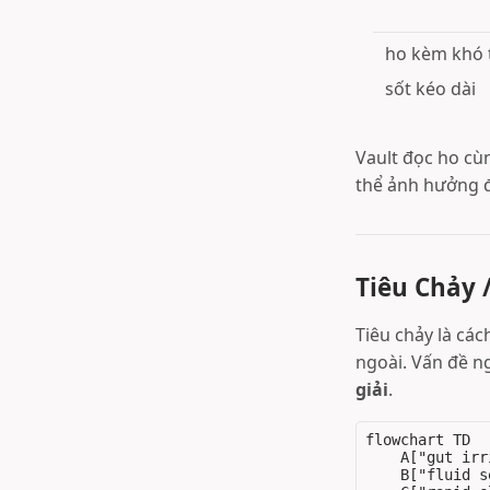
ho kèm khó t
sốt kéo dài
Vault đọc ho cùn
thể ảnh hưởng đ
Tiêu Chảy 
Tiêu chảy là các
ngoài. Vấn đề n
giải
.
flowchart TD

    A["gut irr
    B["fluid s