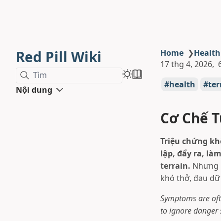
Red Pill Wiki
Home
❯
Healt
17 thg 4, 2026
Tìm
health
ter
Nội dung
Cơ Chế T
Triệu chứng khô
lập, đẩy ra, là
terrain.
Nhưng h
khó thở, đau dữ 
Symptoms are oft
to ignore danger 