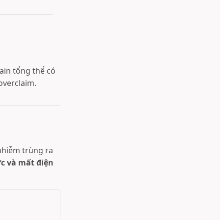
rain tổng thể có
overclaim.
 nhiễm trùng ra
c và mất điện