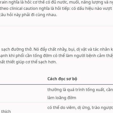
rain nghĩa là hỏi: cơ thể có đủ nước, muối, năng lượng và ng
heo clinical caution nghĩa là hỏi tiếp: có dấu hiệu nào vượ
câu hỏi này phải đi cùng nhau.
h
 sạch đường thở. Nó đẩy chất nhầy, bụi, dị vật và tác nhân k
ạnh khi phổi cần tống đờm có thể làm người bệnh cảm thấ
t thiết giúp cơ thể sạch hơn.
Cách đọc sơ bộ
thường là quá trình tống xuất, cầ
làm loãng đờm
có thể do viêm, dị ứng, trào ngượ
 thích