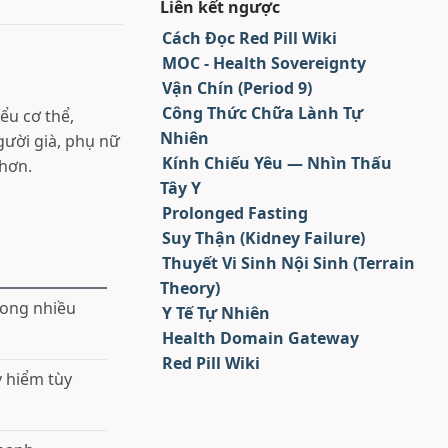
Liên kết ngược
Cách Đọc Red Pill Wiki
MOC - Health Sovereignty
Vận Chín (Period 9)
Công Thức Chữa Lành Tự
ểu cơ thể,
Nhiên
gười già, phụ nữ
Kính Chiếu Yêu — Nhìn Thấu
 hơn.
Tây Y
Prolonged Fasting
Suy Thận (Kidney Failure)
Thuyết Vi Sinh Nội Sinh (Terrain
Theory)
trong nhiều
Y Tế Tự Nhiên
Health Domain Gateway
Red Pill Wiki
y hiểm tùy