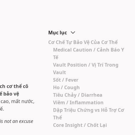
Mục lục
Cơ Chế Tự Bảo Vệ Của Cơ Thể
Medical Caution / Cảnh Báo Y
Tế
Vault Position / Vị Trí Trong
Vault
Sốt / Fever
ch cơ thể cô
Ho / Cough
ể bảo vệ
Tiêu Chảy / Diarrhea
 cao, mất nước,
Viêm / Inflammation
ế.
Dập Triệu Chứng vs Hỗ Trợ Cơ
Thể
is not an excuse
Core Insight / Chốt Lại