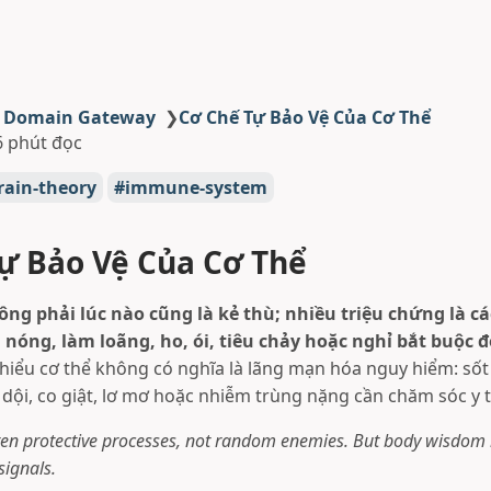
h Domain Gateway
❯
Cơ Chế Tự Bảo Vệ Của Cơ Thể
6 phút đọc
rain-theory
immune-system
ự Bảo Vệ Của Cơ Thể
ng phải lúc nào cũng là kẻ thù; nhiều triệu chứng là cá
m nóng, làm loãng, ho, ói, tiêu chảy hoặc nghỉ bắt buộc đ
iểu cơ thể không có nghĩa là lãng mạn hóa nguy hiểm: sốt
dội, co giật, lơ mơ hoặc nhiễm trùng nặng cần chăm sóc y t
en protective processes, not random enemies. But body wisdom 
signals.