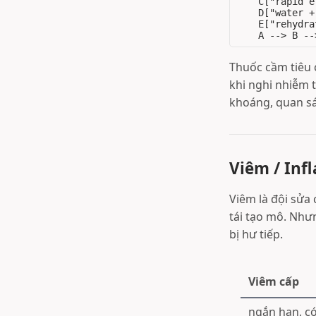
    C["rapid e
    D["water +
    E["rehydra
Thuốc cầm tiêu 
khi nghi nhiễm 
khoáng, quan sá
Viêm / In
Viêm là đội sửa
tái tạo mô. Như
bị hư tiếp.
Viêm cấp
ngắn hạn, c