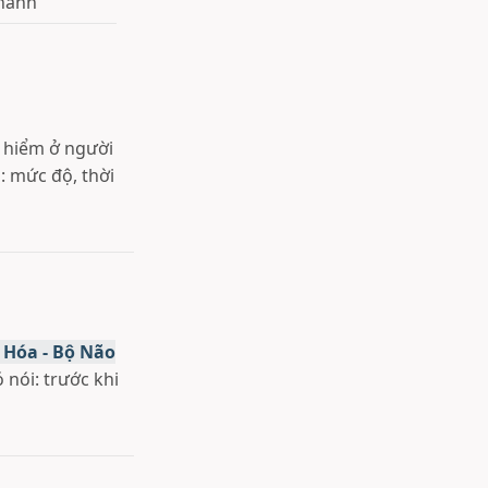
nhanh
y hiểm ở người
: mức độ, thời
 Hóa - Bộ Não
 nói: trước khi