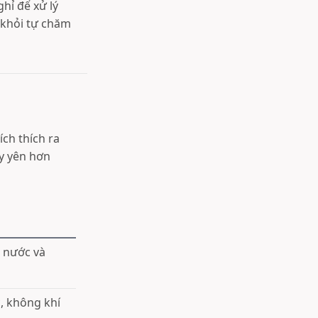
hỉ để xử lý
t khỏi tự chăm
ích thích ra
y yên hơn
n nước và
c, không khí