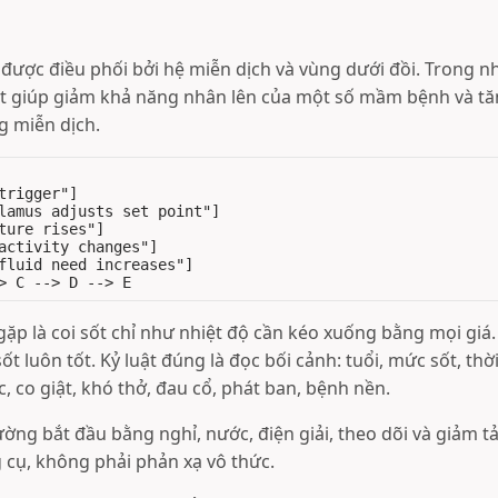
 được điều phối bởi hệ miễn dịch và vùng dưới đồi. Trong n
ệt giúp giảm khả năng nhân lên của một số mầm bệnh và tă
 miễn dịch.
trigger"]

lamus adjusts set point"]

ture rises"]

activity changes"]

fluid need increases"]

gặp là coi sốt chỉ như nhiệt độ cần kéo xuống bằng mọi giá
sốt luôn tốt. Kỷ luật đúng là đọc bối cảnh: tuổi, mức sốt, thời
c, co giật, khó thở, đau cổ, phát ban, bệnh nền.
ường bắt đầu bằng nghỉ, nước, điện giải, theo dõi và giảm t
g cụ, không phải phản xạ vô thức.