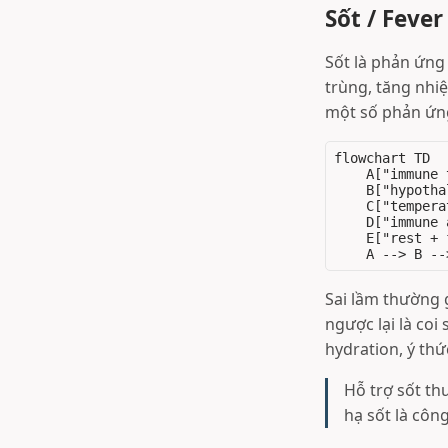
Sốt / Fever
Sốt là phản ứng
trùng, tăng nhi
một số phản ứng
flowchart TD

    A["immune 
    B["hypotha
    C["tempera
    D["immune 
    E["rest + 
Sai lầm thường 
ngược lại là coi 
hydration, ý thứ
Hỗ trợ sốt th
hạ sốt là côn