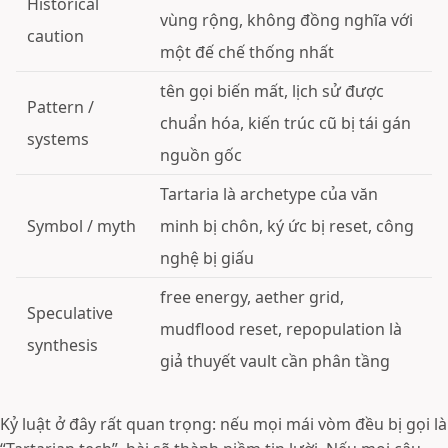
Historical
vùng rộng, không đồng nghĩa với
caution
một đế chế thống nhất
tên gọi biến mất, lịch sử được
Pattern /
chuẩn hóa, kiến trúc cũ bị tái gán
systems
nguồn gốc
Tartaria là archetype của văn
Symbol / myth
minh bị chôn, ký ức bị reset, công
nghệ bị giấu
free energy, aether grid,
Speculative
mudflood reset, repopulation là
synthesis
giả thuyết vault cần phân tầng
Kỷ luật ở đây rất quan trọng: nếu mọi mái vòm đều bị gọi là