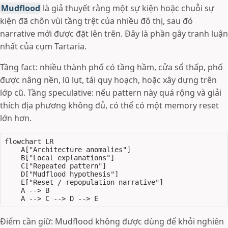
Mudflood
là giả thuyết rằng một sự kiện hoặc chuỗi sự
kiện đã chôn vùi tầng trệt của nhiều đô thị, sau đó
narrative mới được đặt lên trên. Đây là phần gây tranh luận
nhất của cụm Tartaria.
Tầng fact: nhiều thành phố có tầng hầm, cửa sổ thấp, phố
được nâng nền, lũ lụt, tái quy hoạch, hoặc xây dựng trên
lớp cũ. Tầng speculative: nếu pattern này quá rộng và giải
thích địa phương không đủ, có thể có một memory reset
lớn hơn.
flowchart LR

    A["Architecture anomalies"]

    B["Local explanations"]

    C["Repeated pattern"]

    D["Mudflood hypothesis"]

    E["Reset / repopulation narrative"]

    A --> B

Điểm cần giữ: Mudflood không được dùng để khỏi nghiên