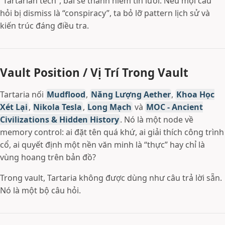
“Tartarian tech”, bài sẽ thành niềm tin lười. Nếu mọi câu
hỏi bị dismiss là “conspiracy”, ta bỏ lỡ pattern lịch sử và
kiến trúc đáng điều tra.
Vault Position / Vị Trí Trong Vault
Tartaria nối
Mudflood
,
Năng Lượng Aether
,
Khoa Học
Xét Lại
,
Nikola Tesla
,
Long Mạch
và
MOC - Ancient
Civilizations & Hidden History
. Nó là một node về
memory control: ai đặt tên quá khứ, ai giải thích công trình
cổ, ai quyết định một nền văn minh là “thực” hay chỉ là
vùng hoang trên bản đồ?
Trong vault, Tartaria không được dùng như câu trả lời sẵn.
Nó là một bộ câu hỏi.