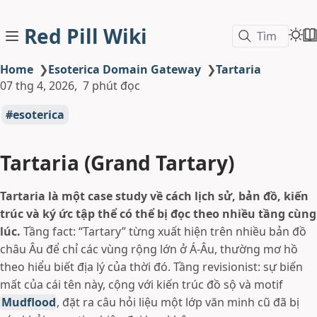
Red Pill Wiki
Tìm
Home
❯
Esoterica Domain Gateway
❯
Tartaria
07 thg 4, 2026
7 phút đọc
esoterica
Tartaria (Grand Tartary)
Tartaria là một case study về cách lịch sử, bản đồ, kiến
trúc và ký ức tập thể có thể bị đọc theo nhiều tầng cùng
lúc.
Tầng fact: “Tartary” từng xuất hiện trên nhiều bản đồ
châu Âu để chỉ các vùng rộng lớn ở Á-Âu, thường mơ hồ
theo hiểu biết địa lý của thời đó. Tầng revisionist: sự biến
mất của cái tên này, cộng với kiến trúc đồ sộ và motif
Mudflood
, đặt ra câu hỏi liệu một lớp văn minh cũ đã bị