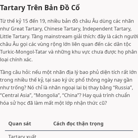
Tartary Trên Bản Đồ Cổ
Từ thế kỷ 15 đến 19, nhiều bản đồ châu Âu dùng các nhãn
như Great Tartary, Chinese Tartary, Independent Tartary,
Little Tartary. Tầng mainstream giải thích: đây là cách người
châu Âu gọi các vùng rộng lớn liên quan đến các dân tộc
Turkic-Mongol-Tatar và những khu vực chưa được họ phân
loại chính xác.
Tầng câu hỏi: nếu một nhãn địa lý bao phủ diện tích rất lớn
trong nhiều thế kỷ, tại sao ký ức phổ thông ngày nay gần
như trống? Nó chỉ là nhãn ngoại lai bị thay bằng “Russia”,
“Central Asia”, “Mongolia”, “China”? Hay quá trình chuẩn
hóa sử học đã làm mất một lớp nhận thức cũ?
Quan sát
Cách đọc thận trọng
Tartary xuất