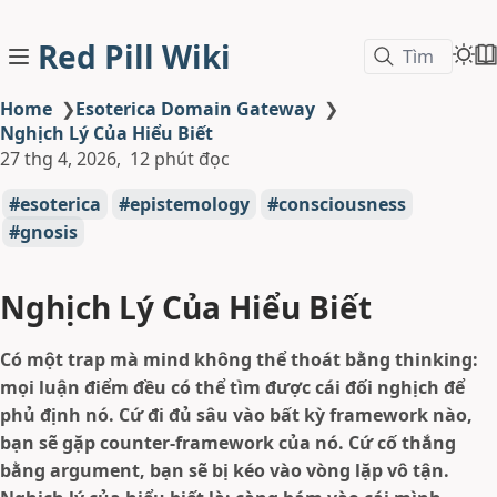
Red Pill Wiki
Tìm
Home
❯
Esoterica Domain Gateway
❯
Nghịch Lý Của Hiểu Biết
27 thg 4, 2026
12 phút đọc
esoterica
epistemology
consciousness
gnosis
Nghịch Lý Của Hiểu Biết
Có một trap mà mind không thể thoát bằng thinking:
mọi luận điểm đều có thể tìm được cái đối nghịch để
phủ định nó. Cứ đi đủ sâu vào bất kỳ framework nào,
bạn sẽ gặp counter-framework của nó. Cứ cố thắng
bằng argument, bạn sẽ bị kéo vào vòng lặp vô tận.