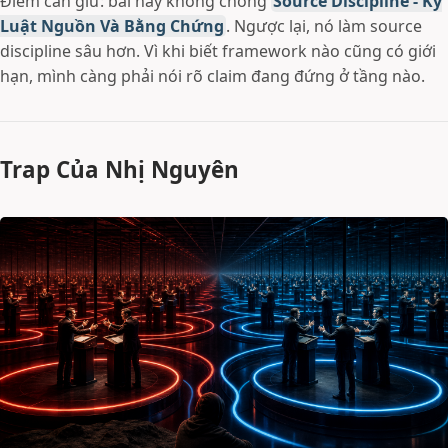
Điểm cần giữ: bài này không chống
Source Discipline - Kỷ
Luật Nguồn Và Bằng Chứng
. Ngược lại, nó làm source
discipline sâu hơn. Vì khi biết framework nào cũng có giới
hạn, mình càng phải nói rõ claim đang đứng ở tầng nào.
Trap Của Nhị Nguyên