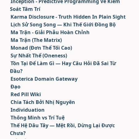
Inception - Predictive Programming Về Kiểm
Soát Tâm Trí
Karma Disclosure - Truth Hidden In Plain Sight
Lịch Sử Song Song — Khi Thế Giới Đồng Bộ
Ma Trận - Giải Phẫu Hoàn Chỉnh
Ma Trận (The Matrix)
Monad (Đơn Thể Tối Cao)
Sự Nhất Thể (Oneness)
Tồn Tại Để Làm Gì — Hay Câu Hỏi Đã Sai Từ
Đầu?
Esoterica Domain Gateway
Đạo
Red Pill Wiki
Chia Tách Bởi Nhị Nguyên
Individuation
Thông Minh vs Trí Tuệ
Thế Hệ Dâu Tây — Mệt Rồi, Dừng Lại Được
Chưa?