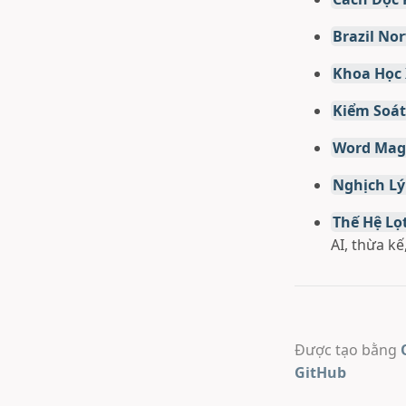
Brazil Nor
Khoa Học 
Kiểm Soát
Word Magi
Nghịch Lý
Thế Hệ Lọ
AI, thừa kế
Được tạo bằng
GitHub