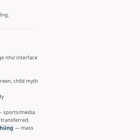
ống.
ge như interface
reen, child myth
dy
 sports/media
 transferred.
 Chúng
— mass