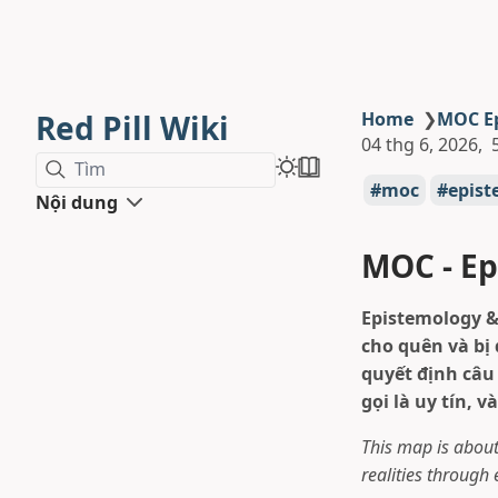
Red Pill Wiki
Home
❯
MOC E
04 thg 6, 2026
Tìm
moc
epist
Nội dung
MOC - E
Epistemology & 
cho quên và bị
quyết định câu
gọi là uy tín, 
This map is abou
realities through