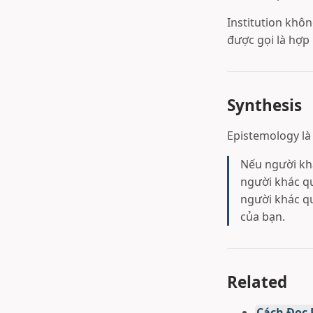
Institution khôn
được gọi là hợp l
Synthesis
Epistemology là
Nếu người khá
người khác qu
người khác qu
của bạn.
Related
Cách Đọc R