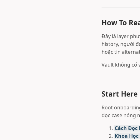
How To Re
Đây là layer phư
history, người đ
hoặc tin alterna
Vault không cổ v
Start Here
Root onboardin
đọc case nóng m
Cách Đọc R
Khoa Học 