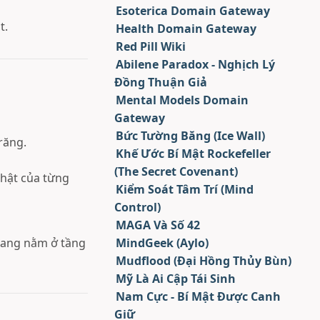
Esoterica Domain Gateway
t.
Health Domain Gateway
Red Pill Wiki
Abilene Paradox - Nghịch Lý
Đồng Thuận Giả
Mental Models Domain
Gateway
Bức Tường Băng (Ice Wall)
răng.
Khế Ước Bí Mật Rockefeller
(The Secret Covenant)
thật của từng
Kiểm Soát Tâm Trí (Mind
Control)
MAGA Và Số 42
đang nằm ở tầng
MindGeek (Aylo)
Mudflood (Đại Hồng Thủy Bùn)
Mỹ Là Ai Cập Tái Sinh
Nam Cực - Bí Mật Được Canh
Giữ