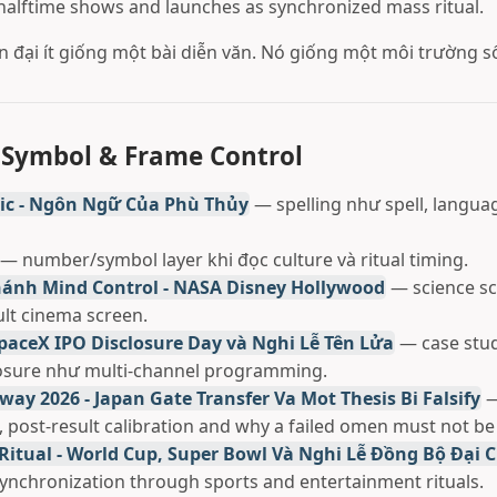
 halftime shows and launches as synchronized mass ritual.
 đại ít giống một bài diễn văn. Nó giống một môi trường s
 Symbol & Frame Control
c - Ngôn Ngữ Của Phù Thủy
— spelling như spell, langua
— number/symbol layer khi đọc culture và ritual timing.
ánh Mind Control - NASA Disney Hollywood
— science sc
ult cinema screen.
SpaceX IPO Disclosure Day và Nghi Lễ Tên Lửa
— case stu
losure như multi-channel programming.
way 2026 - Japan Gate Transfer Va Mot Thesis Bi Falsify
—
 post-result calibration and why a failed omen must not be
 Ritual - World Cup, Super Bowl Và Nghi Lễ Đồng Bộ Đại
synchronization through sports and entertainment rituals.