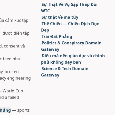
Sự Thật Về Vụ Sập Tháp Đôi
WTC
Sự thật về ma túy
ủa cảm xúc tập
Thế Chiến — Chiến Dịch Dọn
Dẹp
i được diễn tập
Trái Đất Phẳng
Politics & Conspiracy Domain
, consent và
Gateway
Điều mà nền giáo dục và chính
c feed như
phủ không dạy bạn
Science & Tech Domain
y, broken
Gateway
imacy engineering
 World Cup
nd a failed
 Chúng
— sports