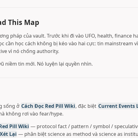
ad This Map
ơng pháp của vault. Trước khi đi vào UFO, health, finance h
ọc cần học cách không bị kéo vào hai cực: tin mainstream vì
tive vì nó chống authority.
ũ niềm tin mới. Nó luyện lại quyền nhìn.
g sống ở
Cách Đọc Red Pill Wiki
, đặc biệt
Current Events 
à không rơi vào fear/hype.
ed Pill Wiki
— protocol fact / pattern / symbol / speculativ
Xét Lại
— phân biệt science as method và science as institu