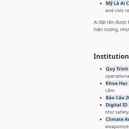
Mỹ Là Ai C
and civic re
Ai đặt tên được
hiện tượng, nhưn
Institutio
Quy Trình
operationa
Khoa Học 
cấm.
Báo Cáo 2
Digital I
như safety
Climate A
weaponize