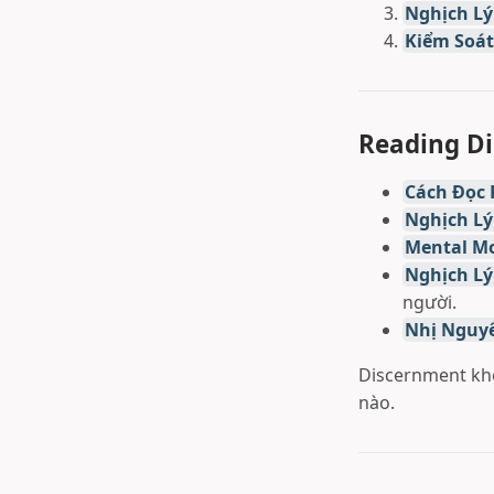
Nghịch Lý
Kiểm Soát
Reading Di
Cách Đọc R
Nghịch Lý
Mental M
Nghịch Lý
người.
Nhị Nguy
Discernment khô
nào.