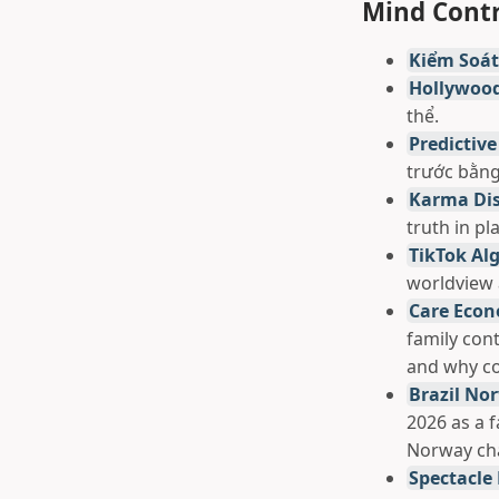
Mind Contr
Kiểm Soát
Hollywood
thể.
Predictiv
trước bằng 
Karma Disc
truth in pla
TikTok Al
worldview
Care Econ
family cont
and why co
Brazil Nor
2026 as a f
Norway ch
Spectacle