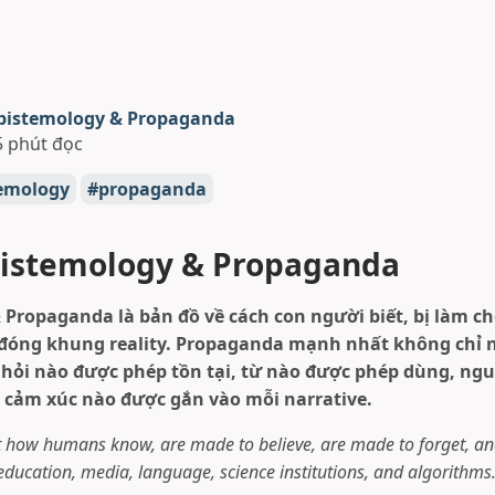
pistemology & Propaganda
5 phút đọc
emology
propaganda
pistemology & Propaganda
Propaganda là bản đồ về cách con người biết, bị làm cho
 đóng khung reality. Propaganda mạnh nhất không chỉ n
 hỏi nào được phép tồn tại, từ nào được phép dùng, ng
và cảm xúc nào được gắn vào mỗi narrative.
t how humans know, are made to believe, are made to forget, an
 education, media, language, science institutions, and algorithms