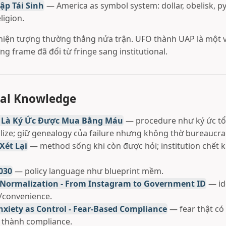
ập Tái Sinh
— America as symbol system: dollar, obelisk, 
ligion.
 hiện tượng thường thắng nửa trận. UFO thành UAP là một v
g frame đã đổi từ fringe sang institutional.
nal Knowledge
 Là Ký Ức Được Mua Bằng Máu
— procedure như ký ức tổ
lize; giữ genealogy của failure nhưng không thờ bureaucra
Xét Lại
— method sống khi còn được hỏi; institution chết kh
030
— policy language như blueprint mềm.
D Normalization - From Instagram to Government ID
— id
/convenience.
nxiety as Control - Fear-Based Compliance
— fear thật có 
 thành compliance.