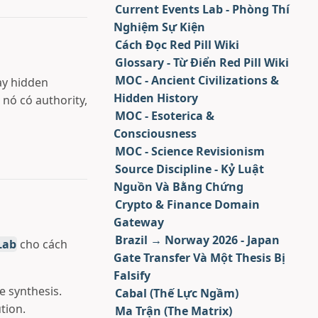
Current Events Lab - Phòng Thí
Nghiệm Sự Kiện
Cách Đọc Red Pill Wiki
Glossary - Từ Điển Red Pill Wiki
MOC - Ancient Civilizations &
ay hidden
Hidden History
 nó có authority,
MOC - Esoterica &
Consciousness
MOC - Science Revisionism
Source Discipline - Kỷ Luật
Nguồn Và Bằng Chứng
Crypto & Finance Domain
Gateway
Brazil → Norway 2026 - Japan
Lab
cho cách
Gate Transfer Và Một Thesis Bị
Falsify
e synthesis.
Cabal (Thế Lực Ngầm)
tion.
Ma Trận (The Matrix)