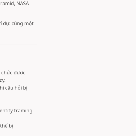
pyramid, NASA
í dụ: cùng một
 chức được
cy.
i câu hỏi bị
entity framing
thể bị