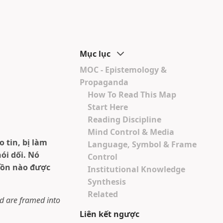
Mục lục
MOC - Epistemology &
Propaganda
How To Read This Map
Start Here
Reading Discipline
Mind Control & Media
 tin, bị làm
Language, Symbol & Frame
ói dối. Nó
Control
uồn nào được
Institutional Knowledge
Synthesis
Related
d are framed into
.
Liên kết ngược