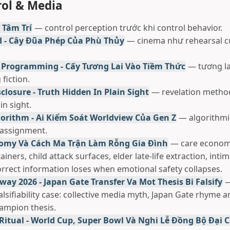
ol & Media
 Tâm Trí
— control perception trước khi control behavior.
 - Cây Đũa Phép Của Phù Thủy
— cinema như rehearsal c
e Programming - Cấy Tương Lai Vào Tiềm Thức
— tương la
fiction.
losure - Truth Hidden In Plain Sight
— revelation method
in sight.
gorithm - Ai Kiểm Soát Worldview Của Gen Z
— algorithmi
 assignment.
omy Và Cách Ma Trận Làm Rỗng Gia Đình
— care econom
ainers, child attack surfaces, elder late-life extraction, int
rrect information loses when emotional safety collapses.
way 2026 - Japan Gate Transfer Va Mot Thesis Bi Falsify
—
alsifiability case: collective media myth, Japan Gate rhyme a
ampion thesis.
 Ritual - World Cup, Super Bowl Và Nghi Lễ Đồng Bộ Đại